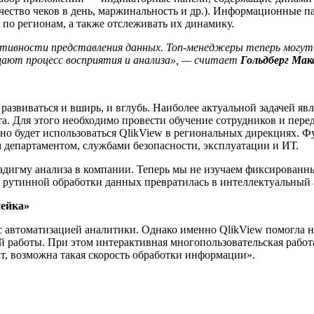
ество чеков в день, маржинальность и др.). Информационные па
 по регионам, а также отслеживать их динамику.
тивности представления данных. Топ-менеджеры теперь могут 
ают процесс восприятия и анализа», — считает
Гольдберг Мак
азвиваться и вширь, и вглубь. Наиболее актуальной задачей я
а. Для этого необходимо провести обучение сотрудников и пере
вно
будет использоваться QlikView в региональных дирекциях. Ф
м департаментом, службами безопасности, эксплуатации и ИТ.
адигму анализа в компании. Теперь мы не изучаем фиксированн
 рутинной обработки данных превратилась в интеллектуальный 
пейка»
с автоматизацией аналитики. Однако именно QlikView помогла н
работы. При этом интерактивная многопользовательская работа 
айт, возможна такая скорость обработки информации».