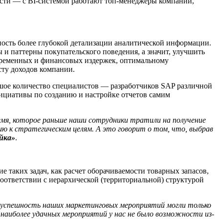
асти — с BI-системой работают топ-менеджеры компании,
ость более глубокой детализации аналитической информации.
 и паттерны покупательского поведения, а значит, улучшить
 временных и финансовых издержек, оптимальному
сту доходов компании.
ьшое количество специалистов — разработчиков SAP различной
нициативы по созданию и настройке отчетов самим
емя, которое раньше наши сотрудники тратили на получение
ю к стратегическим целям. А это говорит о том, что, выбрав
йка»
.
 таких задач, как расчет оборачиваемости товарных запасов,
оответствии с иерархической (территориальной) структурой
 успешность наших маркетинговых мероприятий могли только
 наиболее удачных мероприятий у нас не было возможности из-