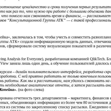
оотношение цена/качество и сроки получения первых результато
то как раз то, что нужно при работе с большими объемами данн
 что помогло нам сэкономить время и финансы, — рассказывае
ников “Консультационной Группы АТК” — с такой профессиональн
йка», заключалась в том, чтобы учесть и совместить разноплан
руппы АТК» создали информационную модель данных, отвечающу
ов, сформировали систему визуализации показателей в различны
ying Analysis for Everyone), разработанная компанией QlikTech. 
View заняла лишь один день, а обучение пользователей длилось 
урсам – дизайн пользовательского интерфейса, разработка скр
зработки. С ней приятно работать не только конечным пользов
день работы. Как мы и рассчитывали, нам удалось сэкономить н
ть необходимые аналитические отчеты, а затем рассылать ана
 Копейка»
. (на фото слева)
ована отчетность трех департаментов – маркетинга, финансов и
данных, объединяющих информацию из более чем 80 источников 
тся из системы по закрепленному списку рассылки. Ежедневно 