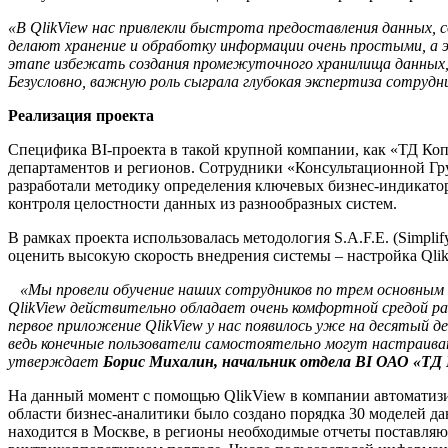
«В QlikView нас привлекли быстрота предоставления данных, с
делают хранение и обработку информации очень простыми, а э
этапе избежать создания промежуточного хранилища данных,
Безусловно, важную роль сыграла глубокая экспертиза сотруд
Реализация проекта
Специфика BI-проекта в такой крупной компании, как «ТД Копе
департаментов и регионов. Сотрудники «Консультационной Г
разработали методику определения ключевых бизнес-индикатор
контроля целостности данных из разнообразных систем.
В рамках проекта использовалась методология S.A.F.E. (Simplif
оценить высокую скорость внедрения системы – настройка Qlik
«Мы провели обучение наших сотрудников по трем основным к
QlikView действительно обладает очень комфортной средой ра
первое приложение QlikView у нас появилось уже на десятый 
ведь конечные пользователи самостоятельно могут настраива
утверждает
Борис Михалин, начальник отдела BI ОАО «ТД
На данный момент с помощью QlikView в компании автоматизир
области бизнес-аналитики было создано порядка 30 моделей 
находится в Москве, в регионы необходимые отчеты поставляю