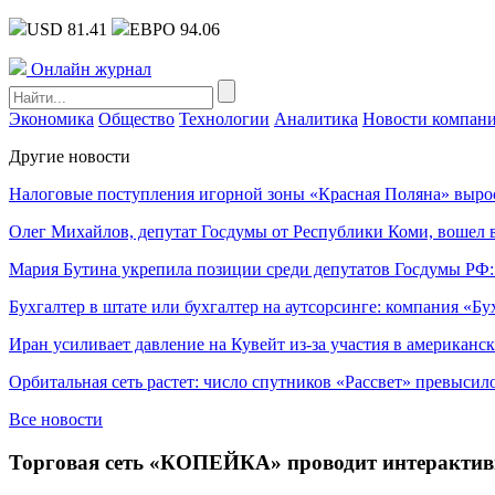
USD 81.41
ЕВРО 94.06
Онлайн журнал
Экономика
Общество
Технологии
Аналитика
Новости компан
Другие новости
Налоговые поступления игорной зоны «Красная Поляна» выро
Олег Михайлов, депутат Госдумы от Республики Коми, вошел в
Мария Бутина укрепила позиции среди депутатов Госдумы РФ:
Бухгалтер в штате или бухгалтер на аутсорсинге: компания «Бу
Иран усиливает давление на Кувейт из-за участия в американс
Орбитальная сеть растет: число спутников «Рассвет» превысил
Все новости
Торговая сеть «КОПЕЙКА» проводит интерактивн