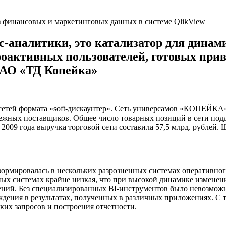
нес-аналитики, это катализатор для дин
роактивных пользователей, готовых при
ОАО «ТД Копейка»
етей формата «soft-дискаунтер». Сеть универсамов «КОПЕЙКА» 
бежных поставщиков. Общее число товарных позиций в сети по
 2009 года выручка торговой сети составила 57,5 млрд. рублей. 
ормировалась в нескольких разрозненных системах оперативного 
ых системах крайне низкая, что при высокой динамике изменени
ений. Без специализированных BI-инструментов было невозмож
ждения в результатах, полученных в различных приложениях. С 
ких запросов и построения отчетности.