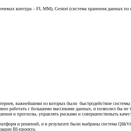
ючевых контура – FI, MM), Gestori (система хранения данных по
;
итериев, важнейшими из которых были быстродействие системы 
но работать с большими массивами данных, и позволил бы не т
шения и прогнозы, управлять рисками и совершенствовать качес
атформ и решений, и в результате были выбраны система QlikV
зации BI-проекта.