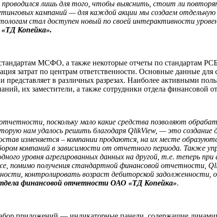
проводился лишь для того, чтобы выяснить, стоит ли повторят
етинговых кампаний — для каждой акции мы создаем отдельную
ркетологам стал доступен новый по своей интерактивности уров
 «ТД Копейка».
 стандартам МСФО, а также некоторые отчеты по стандартам РСБ
ция затрат по центрам ответственности. Основные данные для 
и представляет в различных разрезах. Наиболее активными поль
аний, их заместители, а также сотрудники отдела финансовой о
 отчетности, поскольку мало какие средства позволяют обраба
которую нам удалось решить благодаря
QlikView
, — это создание 
 состав изменяется – компании продаются, на их месте образую
бором компаний в зависимости от отчетного периода. Также упр
дного уровня агрегированных данных на другой, т.е. теперь при
же, помимо получения стандартной финансовой отчетности,
Ql
ности, контролировать возраст дебиторской задолженности, 
отдела финансовой отчетности
ОАО «ТД Копейка»
.
набор приложений — индикаторные панели, содержащие динамич