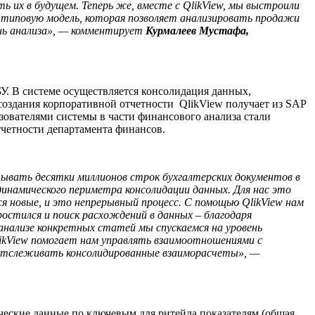
ь их в будущем. Теперь же, вместе с
QlikView
, мы выстроили
 типовую модель, которая позволяет анализировать продажи
ень анализа», — комментирует
Курмалеев Мустафа,
У. В системе осуществляется консолидация данных,
создания корпоративной отчетности QlikView получает из SAP
зователями системы в части финансового анализа стали
тчетности департамента финансов.
тывать десятки миллионов строк бухгалтерских документов в
динамического периметра консолидации данных. Для нас это
тся новые, и это непрерывный процесс. С помощью
QlikView
нам
остился и поиск расхождений в данных – благодаря
 анализе конкретных статей мы спускаемся на уровень
ikView
помогает нам управлять взаимоотношениями с
отслеживать консолидированные взаиморасчеты», —
еские данные по ключевым для ритейла показателям (общая