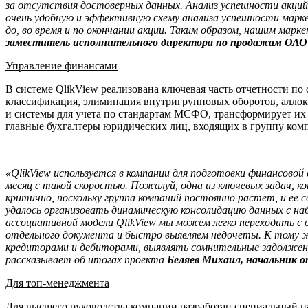
за отсутствия достоверных данных. Анализ успешности акций 
очень удобную и эффективную схему анализа успешности марк
до, во время и по окончании акции. Таким образом, нашим ма
заместитель исполнительного директора по продажам ОАО
Управление финансами
В системе QlikView реализована ключевая часть отчетности по
классификация, элиминация внутригрупповых оборотов, аллока
и системы для учета по стандартам МСФО, трансформирует их 
главные бухгалтеры юридических лиц, входящих в группу комп
«
QlikView
используется в компании для подготовки финансовой
месяц с такой скоростью. Пожалуй, одна из ключевых задач, 
критично, поскольку группа компаний постоянно растет, и ее
удалось организовать динамическую консолидацию данных с на
ассоциативной модели
QlikView
мы можем легко переходить с о
отдельного документа и быстро выявляем недочеты. К тому 
кредиторами и дебиторами, выявлять сомнительные задолжен
рассказывает об итогах проекта
Беляев Михаил, начальник 
Для топ-менеджмента
Для высшего руководства компании разработан специальный 