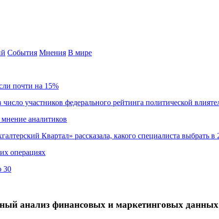
ий
События
Мнения
В мире
сли почти на 15%
 число участников федерального рейтинга политической влияте
 мнение аналитиков
хгалтерский Квартал» рассказала, какого специалиста выбрать в 
ких операциях
о 30
ый анализ финансовых и маркетинговых данных в