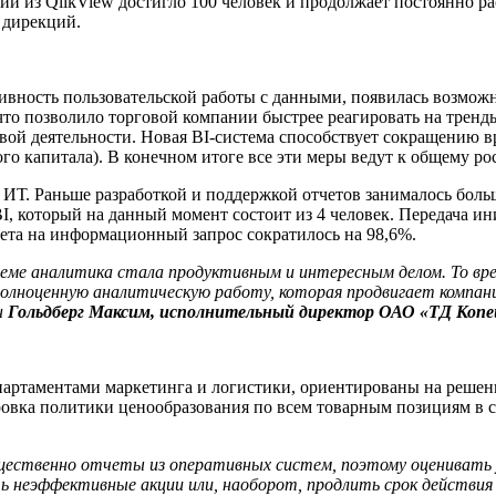
и из QlikView достигло 100 человек и продолжает постоянно р
 дирекций.
вность пользовательской работы с данными, появилась возможн
что позволило торговой компании быстрее реагировать на тренды
овой деятельности. Новая BI-система способствует сокращению
о капитала). В конечном итоге все эти меры ведут к общему ро
а ИТ. Раньше разработкой и поддержкой отчетов занималось бол
I, который на данный момент состоит из 4 человек. Передача и
твета на информационный запрос сократилось на 98,6%.
теме аналитика стала продуктивным и интересным делом. То вр
полноценную аналитическую работу, которая продвигает компани
н
Гольдберг Максим, исполнительный директор ОАО
«ТД Копе
артаментами маркетинга и логистики, ориентированы на решение
ровка политики ценообразования по всем товарным позициям в с
щественно отчеты из оперативных систем, поэтому оценивать
ть неэффективные акции или, наоборот, продлить срок действия