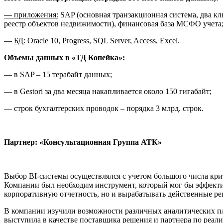
— приложения:
SAP (основная транзакционная система, два кл
реестр объектов недвижимости), финансовая база МСФО учета
—
БД
:
Oracle 10, Progress, SQL Server, Access, Excel.
Объемы данных в «ТД Копейка»:
— в SAP – 15 терабайт данных;
— в Gestori за два месяца накапливается около 150 гигабайт;
— строк бухгалтерских проводок – порядка 3 млрд. строк.
Партнер: «Консультационная Группа АТК»
Выбор BI-системы осуществлялся с учетом большого числа кр
Компании был необходим инструмент, который мог бы эффектив
корпоративную отчетность, но и вырабатывать действенные ре
В компании изучили возможности различных аналитических пл
выступила в качестве поставщика решения и партнера по реали