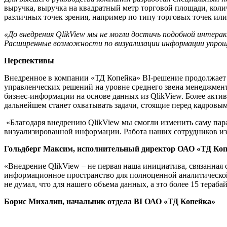
выручка, выручка на квадратный метр торговой площади, колич
различных точек зрения, например по типу торговых точек или
«До внедрения
QlikView
мы не могли достичь подобной интерак
Расширенные возможности по визуализации информации упрощ
Перспективы
Внедренное в компании «ТД Копейка» BI-решение продолжает р
управленческих решений на уровне среднего звена менеджмент
бизнес-информации на основе данных из QlikView. Более акти
дальнейшем станет охватывать задачи, стоящие перед кадровы
«Благодаря внедрению QlikView мы смогли изменить саму пар
визуализированной информации. Работа наших сотрудников из
Гольдберг Максим, исполнительный директор ОАО «ТД Ко
«Внедрение QlikView – не первая наша инициатива, связанная 
информационное пространство для полноценной аналитической 
не думал, что для нашего объема данных, а это более 15 тераб
Борис Михалин, начальник отдела
BI
ОАО «ТД Копейка»