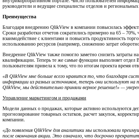
внутрикорпоративном портале. Число пользователей информаци
руководители и ведущие специалисты отделов и региональных
Преимущества
Благодаря внедрению QlikView в компании повысилась эффекти
Сроки разработки отчетов сократились примерно на 65 – 70%, 
взаимодействие с клиентами и повысить продуктивность торг
использованию ресурсов (например, снижению затрат оборотног
Внедрение QlikView также помогло заметно снизить затраты н
квалификации. Теперь те же самые функции выполняет отдел B
пользователям привела к тому, что по итогам проекта время о
«В
QlikView
мне больше всего нравится то, что благодаря сис
информации из разных источников, теперь они используют на 
QlikView
, мы действительно приняли верное решение!» — увере
Управление маркетингом и продажами
Модели данных о продажах, которые активно используются деп
прогнозирование товарных остатков, расчет закупок, корректи
компании.
«До появления
QlikView
для аналитики мы использовали преиму
после окончания акции. Это означало, что досрочно прекрати