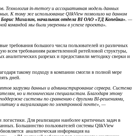
в. Технология in-memory и ассоциативная модель данных
ых. К тому же использование QlikView позволило на данном
т
Борис Михалин, начальник отдела BI ОАО «ТД Копейка»
. —
ой командой мы были уверенны в успехе проекта».
овые требования большого числа пользователей из различных
ю всем требованиям разветвленной ритейловой структуры,
х аналитических разрезах и предоставили методику сверки и
Благодаря такому подходу в компании смогли в полной мере
пять дней.
иптов загрузки данных и администрирование сервера. Система
ателям, но и техническим специалистам. Благодаря этому
а поддержке системы по сравнению с другими
BI
-решениями,
литику и визуализацию по электронной почте», —
 логистики. Для реализации наиболее критичных задач в
данных. Большинство пользователей системы QlikView
обновляется аналитическая информация на