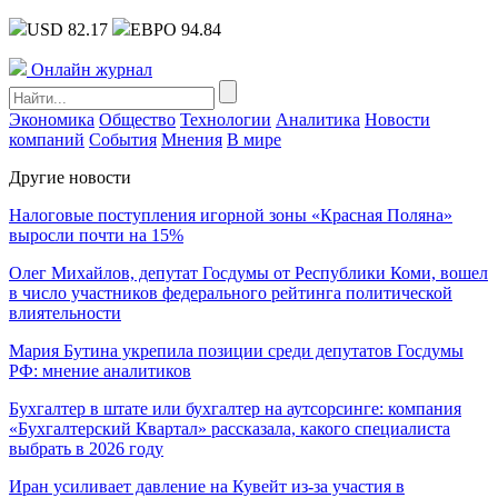
USD 82.17
ЕВРО 94.84
Онлайн журнал
Экономика
Общество
Технологии
Аналитика
Новости
компаний
События
Мнения
В мире
Другие новости
Налоговые поступления игорной зоны «Красная Поляна»
выросли почти на 15%
Олег Михайлов, депутат Госдумы от Республики Коми, вошел
в число участников федерального рейтинга политической
влиятельности
Мария Бутина укрепила позиции среди депутатов Госдумы
РФ: мнение аналитиков
Бухгалтер в штате или бухгалтер на аутсорсинге: компания
«Бухгалтерский Квартал» рассказала, какого специалиста
выбрать в 2026 году
Иран усиливает давление на Кувейт из-за участия в