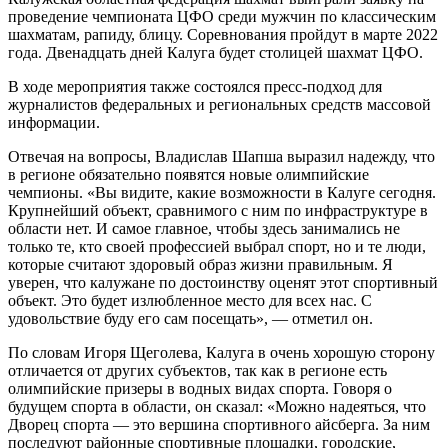
проведение чемпионата ЦФО среди мужчин по классическим
шахматам, рапиду, блицу. Соревнования пройдут в марте 2022
года. Двенадцать дней Калуга будет столицей шахмат ЦФО.
В ходе мероприятия также состоялся пресс-подход для
журналистов федеральных и региональных средств массовой
информации.
Отвечая на вопросы, Владислав Шапша выразил надежду, что
в регионе обязательно появятся новые олимпийские
чемпионы. «Вы видите, какие возможности в Калуге сегодня.
Крупнейший объект, сравнимого с ним по инфраструктуре в
области нет. И самое главное, чтобы здесь занимались не
только те, кто своей профессией выбрал спорт, но и те люди,
которые считают здоровый образ жизни правильным. Я
уверен, что калужане по достоинству оценят этот спортивный
объект. Это будет излюбленное место для всех нас. С
удовольствие буду его сам посещать», — отметил он.
По словам Игоря Щеголева, Калуга в очень хорошую сторону
отличается от других субъектов, так как в регионе есть
олимпийские призеры в водных видах спорта. Говоря о
будущем спорта в области, он сказал: «Можно надеяться, что
Дворец спорта — это вершина спортивного айсберга. За ним
последуют районные спортивные площадки, городские,