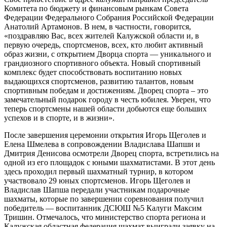
Комитета по бюджету и финансовым рынкам Совета
Федерации Федерального Собрания Российской Федерации
Анатолий Артамонов. В нем, в частности, говорится,
«поздравляю Вас, всех жителей Калужской области и, в
первую очередь, спортсменов, всех, кто любит активный
образ жизни, с открытием Дворца спорта — уникального и
грандиозного спортивного объекта. Новый спортивный
комплекс будет способствовать воспитанию новых
выдающихся спортсменов, развитию талантов, новым
спортивным победам и достижениям. Дворец спорта – это
замечательный подарок городу в честь юбилея. Уверен, что
теперь спортсмены нашей области добьются еще больших
успехов и в спорте, и в жизни».
После завершения церемонии открытия Игорь Щеголев и
Елена Шмелева в сопровождении Владислава Шапши и
Дмитрия Денисова осмотрели Дворец спорта, встретились на
одной из его площадок с юными шахматистами. В этот день
здесь проходил первый шахматный турнир, в котором
участвовало 29 юных спортсменов. Игорь Щеголев и
Владислав Шапша передали участникам подарочные
шахматы, которые по завершении соревнования получил
победитель — воспитанник ДСЮШ №5 Калуги Максим
Тришин. Отмечалось, что министерство спорта региона и
Калужская областная федерация шахмат выиграли заявку на