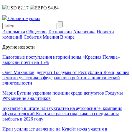
USD 82.17
ЕВРО 94.84
Онлайн журнал
Экономика
Общество
Технологии
Аналитика
Новости
компаний
События
Мнения
В мире
Другие новости
Налоговые поступления игорной зоны «Красная Поляна»
выросли почти на 15%
Олег Михайлов, депутат Госдумы от Республики Коми, вошел
в число участников федерального рейтинга политической
влиятельности
Мария Бутина укрепила позиции среди депутатов Госдумы
РФ: мнение аналитиков
Бухгалтер в штате или бухгалтер на аутсорсинге: компания
«Бухгалтерский Квартал» рассказала, какого специалиста
выбрать в 2026 году
Иран усиливает давление на Кувейт из-за участия в