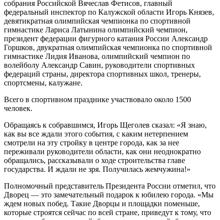
собрания Российской Вячеслав Фетисов, главный
федеральный инспектор по Калужской области Игорь Князев,
девятикратная олимпийская чемпионка по спортивной
гимнастике Лариса Латынина олимпийский чемпион,
президент федерации фигурного катания России Александр
Горшков, двукратная олимпийская чемпионка по спортивной
гимнастике Лидия Иванова, олимпийский чемпион по
волейболу Александр Савин, руководители спортивных
федераций страны, директора спортивных школ, тренеры,
спортсмены, калужане.
Всего в спортивном празднике участвовало около 1500
человек.
Обращаясь к собравшимся, Игорь Щеголев сказал: «Я знаю,
как вы все ждали этого события, с каким нетерпением
смотрели на эту стройку в центре города, как за нее
переживали руководители области, как они неоднократно
обращались, рассказывали о ходе строительства главе
государства. И ждали не зря. Получилась жемчужина!»
Полномочный представитель Президента России отметил, что
Дворец — это замечательный подарок к юбилею города. «Мы
ждем новых побед. Такие Дворцы и площадки поменьше,
которые строятся сейчас по всей стране, приведут к тому, что