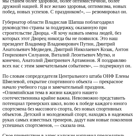
мы станем более здоровой, более оптимистичной, более
дружной нацией. Я все желаю здоровья, оптимизма, новых
побед, новых успехов. С праздником!», — резюмировал он.
Губернатор области Владислав Шапша поблагодарил
руководство страны за поддержку, оказанную при
строительстве Дворца. «Я хочу назвать имена людей, без
которых этот Дворец никогда бы не появился. Это наш
президент Владимир Владимирович Путин, Дмитрий
Анатольевич Медведев, Дмитрий Николаевич Козак, Антон
Генрихович Силуанов, Виталий Леонтьевич Мутко, и
конечно, Анатолий Дмитриевич Артамонов. Я поздравляю
всех нас с этим замечательным событием», — подчеркнул он.
По словам сопредседателя Центрального штаба ОНФ Елены
Шмелевой, открытие спортивного объекта — прекрасное
начало учебного года и замечательный праздник.
«Олимпийская тема в жизни каждого нашего
соотечественника крайне важна. Невозможно представить
потенциал тренерских школ, волю к победе каждого юного
спортсмена без массового спорта, без новых спортивных
объектов. Детский и молодежный спорт, находясь в надежных
руках самых известных тренеров, дадут нам новые поколения
успешных спортсменов, — сказала она.
Свое приветствие в адрес калужан направил председатель