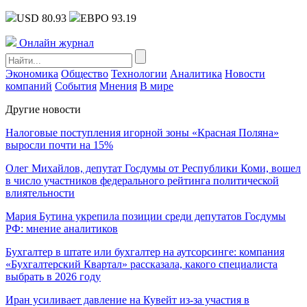
USD 80.93
ЕВРО 93.19
Онлайн журнал
Экономика
Общество
Технологии
Аналитика
Новости
компаний
События
Мнения
В мире
Другие новости
Налоговые поступления игорной зоны «Красная Поляна»
выросли почти на 15%
Олег Михайлов, депутат Госдумы от Республики Коми, вошел
в число участников федерального рейтинга политической
влиятельности
Мария Бутина укрепила позиции среди депутатов Госдумы
РФ: мнение аналитиков
Бухгалтер в штате или бухгалтер на аутсорсинге: компания
«Бухгалтерский Квартал» рассказала, какого специалиста
выбрать в 2026 году
Иран усиливает давление на Кувейт из-за участия в