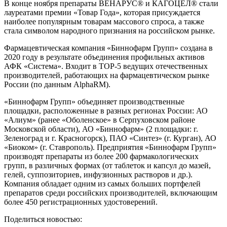
В конце ноября препараты ВЕНАРУС® и КАГОЦЕЛ® стали
лауреатами премии «Товар Года», которая присуждается
наиболее популярным товарам массового спроса, а также
стала символом народного признания на российском рынке.
Фармацевтическая компания «Биннофарм Групп» создана в
2020 году в результате объединения профильных активов
АФК «Система». Входит в ТОР-5 ведущих отечественных
производителей, работающих на фармацевтическом рынке
России (по данным AlphaRM).
«Биннофарм Групп» объединяет производственные
площадки, расположенные в разных регионах России: АО
«Алиум» (ранее «Оболенское» в Серпуховском районе
Московской области), АО «Биннофарм» (2 площадки: г.
Зеленоград и г. Красногорск), ПАО «Синтез» (г. Курган), АО
«Биоком» (г. Ставрополь). Предприятия «Биннофарм Групп»
производят препараты из более 200 фармакологических
групп, в различных формах (от таблеток и капсул до мазей,
гелей, суппозиториев, инфузионных растворов и др.).
Компания обладает одним из самых больших портфелей
препаратов среди российских производителей, включающим
более 450 регистрационных удостоверений.
Поделиться новостью: