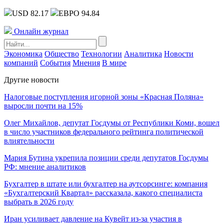
USD 82.17
ЕВРО 94.84
Онлайн журнал
Экономика
Общество
Технологии
Аналитика
Новости
компаний
События
Мнения
В мире
Другие новости
Налоговые поступления игорной зоны «Красная Поляна»
выросли почти на 15%
Олег Михайлов, депутат Госдумы от Республики Коми, вошел
в число участников федерального рейтинга политической
влиятельности
Мария Бутина укрепила позиции среди депутатов Госдумы
РФ: мнение аналитиков
Бухгалтер в штате или бухгалтер на аутсорсинге: компания
«Бухгалтерский Квартал» рассказала, какого специалиста
выбрать в 2026 году
Иран усиливает давление на Кувейт из-за участия в