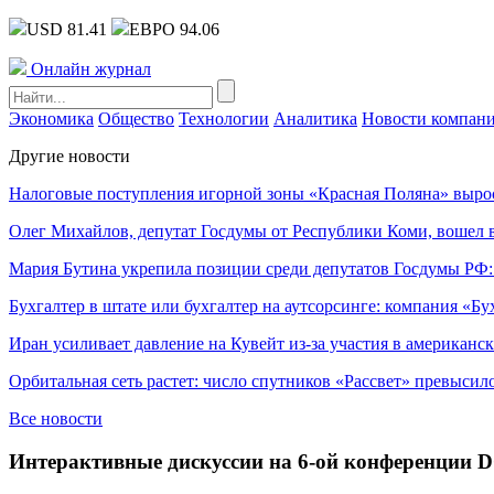
USD 81.41
ЕВРО 94.06
Онлайн журнал
Экономика
Общество
Технологии
Аналитика
Новости компан
Другие новости
Налоговые поступления игорной зоны «Красная Поляна» выро
Олег Михайлов, депутат Госдумы от Республики Коми, вошел в
Мария Бутина укрепила позиции среди депутатов Госдумы РФ:
Бухгалтер в штате или бухгалтер на аутсорсинге: компания «Бу
Иран усиливает давление на Кувейт из-за участия в американс
Орбитальная сеть растет: число спутников «Рассвет» превысил
Все новости
Интерактивные дискуссии на 6-ой конференции 