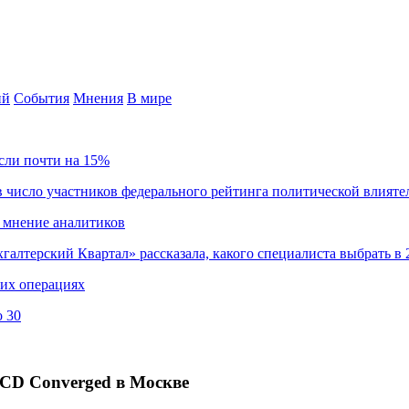
ий
События
Мнения
В мире
сли почти на 15%
 число участников федерального рейтинга политической влияте
 мнение аналитиков
хгалтерский Квартал» рассказала, какого специалиста выбрать в 
ких операциях
о 30
DCD Converged в Москве