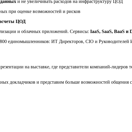
х данных
и не увеличивать расходов на инфраструктуру ЦОД
нных при оценке возможностей и рисков
асчеты ЦОД
лизации и облачных приложений. Сервисы:
IaaS
,
SaaS
,
BaaS
и
е 800 единомышленников: ИТ Директоров,
CIO
и Руководителей И
презентации на выставке, где представители компаний-лидеров 
жных докладчиков и представим больше возможностей общения с