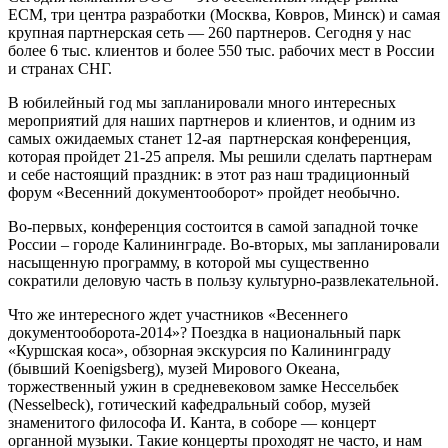
ECM, три центра разработки (Москва, Ковров, Минск) и самая
крупная партнерская сеть — 260 партнеров. Сегодня у нас
более 6 тыс. клиентов и более 550 тыс. рабочих мест в России
и странах СНГ.
В юбилейный год мы запланировали много интересных
мероприятий для наших партнеров и клиентов, и одним из
самых ожидаемых станет 12-ая партнерская конференция,
которая пройдет 21-25 апреля. Мы решили сделать партнерам
и себе настоящий праздник: в этот раз наш традиционный
форум «Весенний документооборот» пройдет необычно.
Во-первых, конференция состоится в самой западной точке
России – городе Калининграде. Во-вторых, мы запланировали
насыщенную программу, в которой мы существенно
сократили деловую часть в пользу культурно-развлекательной.
Что же интересного ждет участников «Весеннего
документооборота-2014»? Поездка в национальный парк
«Куршская коса», обзорная экскурсия по Калининграду
(бывший Koenigsberg), музей Мирового Океана,
торжественный ужин в средневековом замке Нессельбек
(Nesselbeck), готический кафедральный собор, музей
знаменитого философа И. Канта, в соборе — концерт
органной музыки. Такие концерты проходят не часто, и нам