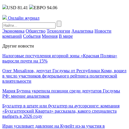
USD 81.41
ЕВРО 94.06
Онлайн журнал
Экономика
Общество
Технологии
Аналитика
Новости
компаний
События
Мнения
В мире
Другие новости
Налоговые поступления игорной зоны «Красная Поляна»
выросли почти на 15%
Олег Михайлов, депутат Госдумы от Республики Коми, вошел
в число участников федерального рейтинга политической
влиятельности
Мария Бутина укрепила позиции среди депутатов Госдумы
РФ: мнение аналитиков
Бухгалтер в штате или бухгалтер на аутсорсинге: компания
«Бухгалтерский Квартал» рассказала, какого специалиста
выбрать в 2026 году
Иран усиливает давление на Кувейт из-за участия в