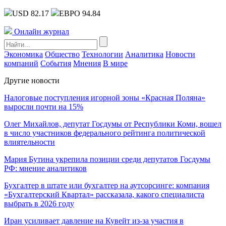
USD 82.17
ЕВРО 94.84
Онлайн журнал
Экономика
Общество
Технологии
Аналитика
Новости
компаний
События
Мнения
В мире
Другие новости
Налоговые поступления игорной зоны «Красная Поляна»
выросли почти на 15%
Олег Михайлов, депутат Госдумы от Республики Коми, вошел
в число участников федерального рейтинга политической
влиятельности
Мария Бутина укрепила позиции среди депутатов Госдумы
РФ: мнение аналитиков
Бухгалтер в штате или бухгалтер на аутсорсинге: компания
«Бухгалтерский Квартал» рассказала, какого специалиста
выбрать в 2026 году
Иран усиливает давление на Кувейт из-за участия в