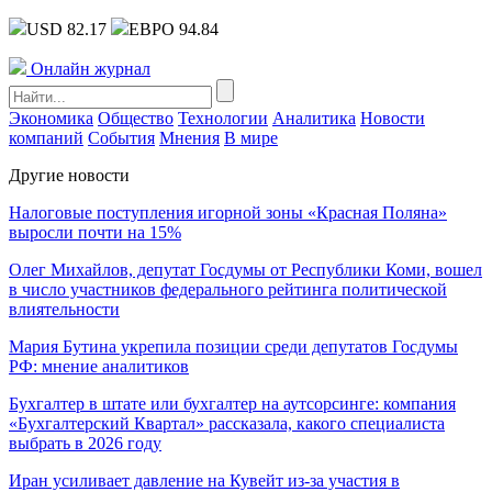
USD 82.17
ЕВРО 94.84
Онлайн журнал
Экономика
Общество
Технологии
Аналитика
Новости
компаний
События
Мнения
В мире
Другие новости
Налоговые поступления игорной зоны «Красная Поляна»
выросли почти на 15%
Олег Михайлов, депутат Госдумы от Республики Коми, вошел
в число участников федерального рейтинга политической
влиятельности
Мария Бутина укрепила позиции среди депутатов Госдумы
РФ: мнение аналитиков
Бухгалтер в штате или бухгалтер на аутсорсинге: компания
«Бухгалтерский Квартал» рассказала, какого специалиста
выбрать в 2026 году
Иран усиливает давление на Кувейт из-за участия в