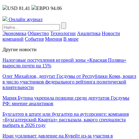
USD 81.41
ЕВРО 94.06
Онлайн журнал
Экономика
Общество
Технологии
Аналитика
Новости
компаний
События
Мнения
В мире
Другие новости
Налоговые поступления игорной зоны «Красная Поляна»
выросли почти на 15%
Олег Михайлов, депутат Госдумы от Республики Коми, вошел
в число участников федерального рейтинга политической
влиятельности
Мария Бутина укрепила позиции среди депутатов Госдумы
РФ: мнение аналитиков
Бухгалтер в штате или бухгалтер на аутсорсинге: компания
«Бухгалтерский Квартал» рассказала, какого специалиста
выбрать в 2026 году
Иран усиливает давление на Кувейт из-за участия в