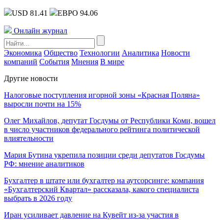
USD 81.41
ЕВРО 94.06
Онлайн журнал
Экономика
Общество
Технологии
Аналитика
Новости
компаний
События
Мнения
В мире
Другие новости
Налоговые поступления игорной зоны «Красная Поляна»
выросли почти на 15%
Олег Михайлов, депутат Госдумы от Республики Коми, вошел
в число участников федерального рейтинга политической
влиятельности
Мария Бутина укрепила позиции среди депутатов Госдумы
РФ: мнение аналитиков
Бухгалтер в штате или бухгалтер на аутсорсинге: компания
«Бухгалтерский Квартал» рассказала, какого специалиста
выбрать в 2026 году
Иран усиливает давление на Кувейт из-за участия в