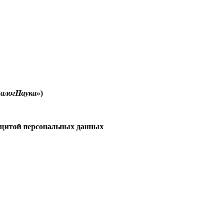
иалогНаука»
)
ащитой персональных данных