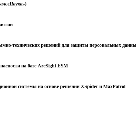
иалогНаука»
)
риятии
аммно-технических решений для защиты персональных данн
асности на базе ArcSight ESM
онной системы на основе решений XSpider и MaxPatrol