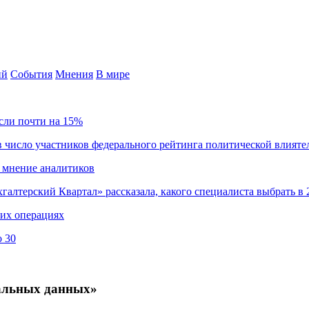
ий
События
Мнения
В мире
сли почти на 15%
 число участников федерального рейтинга политической влияте
 мнение аналитиков
хгалтерский Квартал» рассказала, какого специалиста выбрать в 
ких операциях
о 30
альных данных»