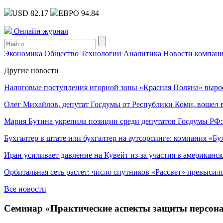
USD 82.17
ЕВРО 94.84
Онлайн журнал
Экономика
Общество
Технологии
Аналитика
Новости компан
Другие новости
Налоговые поступления игорной зоны «Красная Поляна» выро
Олег Михайлов, депутат Госдумы от Республики Коми, вошел в
Мария Бутина укрепила позиции среди депутатов Госдумы РФ:
Бухгалтер в штате или бухгалтер на аутсорсинге: компания «Бу
Иран усиливает давление на Кувейт из-за участия в американс
Орбитальная сеть растет: число спутников «Рассвет» превысил
Все новости
Семинар «Практические аспекты защиты персон