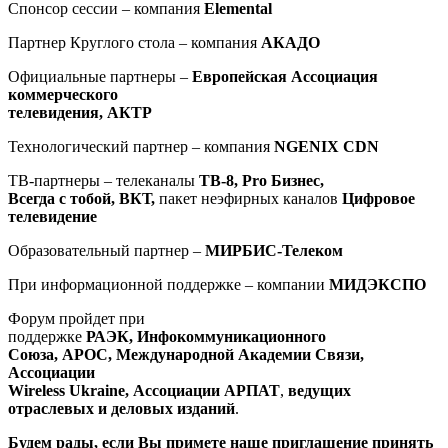
Спонсор сессии – компания
Elemental
Партнер Круглого стола –
компания
АКАДО
Официальные партнеры –
Европейская Ассоциация
коммерческого
телевидения, АКТР
Технологический партнер – компания
NGENIX CDN
ТВ-партнеры – телеканалы
ТВ-8,
Pro
Бизнес,
Всегда с тобой, ВКТ,
пакет неэфирных каналов
Цифровое
телевидение
Образовательный партнер –
МИРБИС-Телеком
При информационной поддержке – компании
МИДЭКСПО
Форум пройдет при
поддержке
РАЭК,
Инфокоммуникационного
Союза, АРОС, Международной Академии Связи,
Ассоциации
W
ireless Ukraine
, Ассоциации АРПАТ
,
ведущих
отраслевых и деловых изданий
.
Будем рады, если Вы примете наше приглашение принять