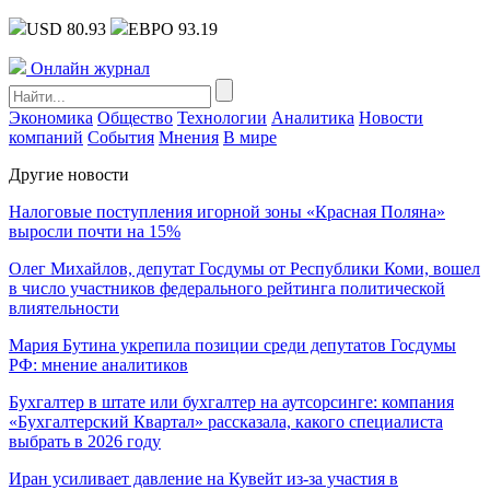
USD 80.93
ЕВРО 93.19
Онлайн журнал
Экономика
Общество
Технологии
Аналитика
Новости
компаний
События
Мнения
В мире
Другие новости
Налоговые поступления игорной зоны «Красная Поляна»
выросли почти на 15%
Олег Михайлов, депутат Госдумы от Республики Коми, вошел
в число участников федерального рейтинга политической
влиятельности
Мария Бутина укрепила позиции среди депутатов Госдумы
РФ: мнение аналитиков
Бухгалтер в штате или бухгалтер на аутсорсинге: компания
«Бухгалтерский Квартал» рассказала, какого специалиста
выбрать в 2026 году
Иран усиливает давление на Кувейт из-за участия в