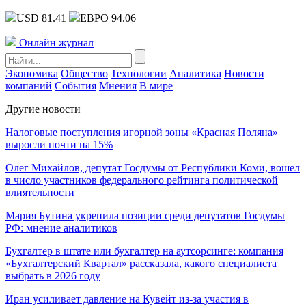
USD 81.41
ЕВРО 94.06
Онлайн журнал
Экономика
Общество
Технологии
Аналитика
Новости
компаний
События
Мнения
В мире
Другие новости
Налоговые поступления игорной зоны «Красная Поляна»
выросли почти на 15%
Олег Михайлов, депутат Госдумы от Республики Коми, вошел
в число участников федерального рейтинга политической
влиятельности
Мария Бутина укрепила позиции среди депутатов Госдумы
РФ: мнение аналитиков
Бухгалтер в штате или бухгалтер на аутсорсинге: компания
«Бухгалтерский Квартал» рассказала, какого специалиста
выбрать в 2026 году
Иран усиливает давление на Кувейт из-за участия в