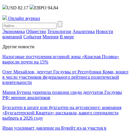
USD 82.17
ЕВРО 94.84
Онлайн журнал
Экономика
Общество
Технологии
Аналитика
Новости
компаний
События
Мнения
В мире
Другие новости
Налоговые поступления игорной зоны «Красная Поляна»
выросли почти на 15%
Олег Михайлов, депутат Госдумы от Республики Коми, вошел
в число участников федерального рейтинга политической
влиятельности
Мария Бутина укрепила позиции среди депутатов Госдумы
РФ: мнение аналитиков
Бухгалтер в штате или бухгалтер на аутсорсинге: компания
«Бухгалтерский Квартал» рассказала, какого специалиста
выбрать в 2026 году
Иран усиливает давление на Кувейт из-за участия в