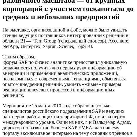
различного масштаба — от крупных
корпораций с участием госкапитала до
средних и небольших предприятий
На выставке, организованной в фойе, можно было увидеть
стенды ведущих поставщиков интегрированных решений в
области BI — Tern Group (генеральный спонсор), Accenture,
NetApp, Интертех, Saprun, Sciener, TopS BI.
Таким образом,
форум SAP по бизнес-аналитике предоставил уникальную
возможность получить «из первых рук» информацию об
внедрении и применении аналитических приложений,
познакомиться с современными тенденциями, обменяться
опытом внедрения решений, увидеть «живые» примеры
реализации ключевых процессов в информационных
решениях.
Мероприятие 25 марта 2010 года собрало не только
специалистов российского подразделения SAP и ведущих
партнеров, работающих на территории РФ, но и экспертов
международного уровня. Один из них, г-н Вальдемар Адамс,
директор по развитию бизнеса SAP EMEA, дал нашему
порталу эксклюзивное интервью на тему основных трендов в