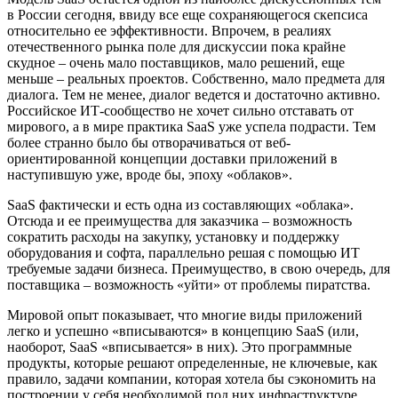
в России сегодня, ввиду все еще сохраняющегося скепсиса
относительно ее эффективности. Впрочем, в реалиях
отечественного рынка поле для дискуссии пока крайне
скудное – очень мало поставщиков, мало решений, еще
меньше – реальных проектов. Собственно, мало предмета для
диалога. Тем не менее, диалог ведется и достаточно активно.
Российское ИТ-сообщество не хочет сильно отставать от
мирового, а в мире практика SaaS уже успела подрасти. Тем
более странно было бы отворачиваться от веб-
ориентированной концепции доставки приложений в
наступившую уже, вроде бы, эпоху «облаков».
SaaS фактически и есть одна из составляющих «облака».
Отсюда и ее преимущества для заказчика – возможность
сократить расходы на закупку, установку и поддержку
оборудования и софта, параллельно решая с помощью ИТ
требуемые задачи бизнеса. Преимущество, в свою очередь, для
поставщика – возможность «уйти» от проблемы пиратства.
Мировой опыт показывает, что многие виды приложений
легко и успешно «вписываются» в концепцию SaaS (или,
наоборот, SaaS «вписывается» в них). Это программные
продукты, которые решают определенные, не ключевые, как
правило, задачи компании, которая хотела бы сэкономить на
построении у себя необходимой под них инфраструктуре.