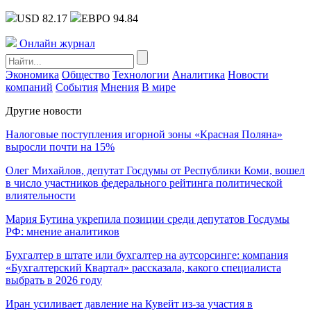
USD 82.17
ЕВРО 94.84
Онлайн журнал
Экономика
Общество
Технологии
Аналитика
Новости
компаний
События
Мнения
В мире
Другие новости
Налоговые поступления игорной зоны «Красная Поляна»
выросли почти на 15%
Олег Михайлов, депутат Госдумы от Республики Коми, вошел
в число участников федерального рейтинга политической
влиятельности
Мария Бутина укрепила позиции среди депутатов Госдумы
РФ: мнение аналитиков
Бухгалтер в штате или бухгалтер на аутсорсинге: компания
«Бухгалтерский Квартал» рассказала, какого специалиста
выбрать в 2026 году
Иран усиливает давление на Кувейт из-за участия в