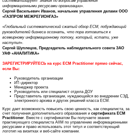
систематизирует знания по вопросам управления
информационными ресурсами организации
».
Сергей Васильевич Иванов, начальник управления делами ООО
«ГАЗПРОМ МЕЖРЕГИОНГАЗ»
«
Глобальный систематический сжатый обзор ЕСМ, побуждающий
руководителей бизнеса осознать, что пора готовиться к
всемирному информационному потоку, который, кстати, уже
наступил
».
Сергей Шуплецов, Председатель наблюдательного совета ЗАО
УАФ «АНАЛИТИКА
»
ЗАРЕГИСТРИРУЙТЕСЬ
на курс ECM Practitioner прямо сейчас,
если Вы:
Руководитель организации
ИТ–директор
Менеджер проекта
Руководитель или специалист отдела ДОУ
Представитель организации, нуждающейся во внедрении СЭД,
электронного архива и других решений класса ECM.
Курс дает возможность повысить свою ценность, как специалиста, за
счет получения дополнительного образования и
сертификата ECM
Practitioner
. Вместе с сертификатом Вы получаете звание
практикующего специалиста AIIM по управлению информационными
ресурсами и право использовать этот титул и соответствующий
логотип на визитках и веб-сайте компании.