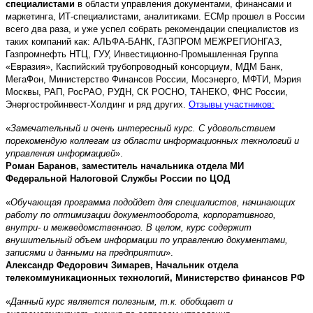
специалистами
в области управления документами, финансами и
маркетинга, ИТ-специалистами, аналитиками. ECMp прошел в России
всего два раза, и уже успел собрать рекомендации специалистов из
таких компаний как: АЛЬФА-БАНК, ГАЗПРОМ МЕЖРЕГИОНГАЗ,
Газпромнефть НТЦ, ГУУ, Инвестиционно-Промышленная Группа
«Евразия», Каспийский трубопроводный консорциум, МДМ Банк,
МегаФон, Министерство Финансов России, Мосэнерго, МФТИ, Мэрия
Москвы, РАП, РосРАО, РУДН, СК РОСНО, ТАНЕКО, ФНС России,
Энергостройинвест-Холдинг и ряд других
.
Отзывы участников:
«
Замечательный и очень интересный курс. С удовольствием
порекомендую коллегам из области информационных технологий и
управления информацией
».
Роман Баранов, заместитель начальника отдела МИ
Федеральной Налоговой Службы России по ЦОД
«
Обучающая программа подойдет для специалистов, начинающих
работу по оптимизации документооборота, корпоративного,
внутри- и межведомственного. В целом, курс содержит
внушительный объем информации по управлению документами,
записями и данными на предприятии
».
Александр Федорович Зимарев, Начальник отдела
телекоммуникационных технологий, Министерство финансов РФ
«
Данный курс является полезным, т.к. обобщает и