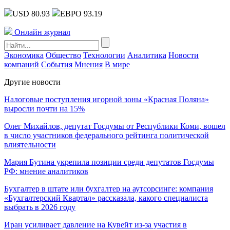
USD 80.93
ЕВРО 93.19
Онлайн журнал
Экономика
Общество
Технологии
Аналитика
Новости
компаний
События
Мнения
В мире
Другие новости
Налоговые поступления игорной зоны «Красная Поляна»
выросли почти на 15%
Олег Михайлов, депутат Госдумы от Республики Коми, вошел
в число участников федерального рейтинга политической
влиятельности
Мария Бутина укрепила позиции среди депутатов Госдумы
РФ: мнение аналитиков
Бухгалтер в штате или бухгалтер на аутсорсинге: компания
«Бухгалтерский Квартал» рассказала, какого специалиста
выбрать в 2026 году
Иран усиливает давление на Кувейт из-за участия в