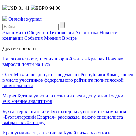
USD 81.41
ЕВРО 94.06
Онлайн журнал
Экономика
Общество
Технологии
Аналитика
Новости
компаний
События
Мнения
В мире
Другие новости
Налоговые поступления игорной зоны «Красная Поляна»
выросли почти на 15%
Олег Михайлов, депутат Госдумы от Республики Коми, вошел
в число участников федерального рейтинга политической
влиятельности
Мария Бутина укрепила позиции среди депутатов Госдумы
РФ: мнение аналитиков
Бухгалтер в штате или бухгалтер на аутсорсинге: компания
«Бухгалтерский Квартал» рассказала, какого специалиста
выбрать в 2026 году
Иран усиливает давление на Кувейт из-за участия в