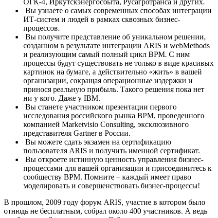
ОГК-4, Иркутскэнергосбыта, Русагротранса и других.
Вы узнаете о самых современных способах интеграции
ИТ-систем и людей в рамках сквозных бизнес-
процессов.
Вы получите представление об уникальном решении,
созданном в результате интеграции ARIS и webMethods
и реализующим самый полный цикл BPM. С ним
процессы будут существовать не только в виде красивых
картинок на бумаге, а действительно «жить» в вашей
организации, сокращая операционные издержки и
принося реальную прибыль. Такого решения пока нет
ни у кого. Даже у IBM.
Вы станете участником презентации первого
исследования российского рынка BPM, проведенного
компанией Marketvisio Consulting, эксклюзивного
представителя Gartner в России.
Вы можете сдать экзамен на сертификацию
пользователя ARIS и получить именной сертификат.
Вы откроете истинную ценность управления бизнес-
процессами для вашей организации и присоединитесь к
сообществу BPM. Помните – каждый имеет право
моделировать и совершенствовать бизнес-процессы!
В прошлом, 2009 году форум ARIS, участие в котором было
отнюдь не бесплатным, собрал около 400 участников. А ведь