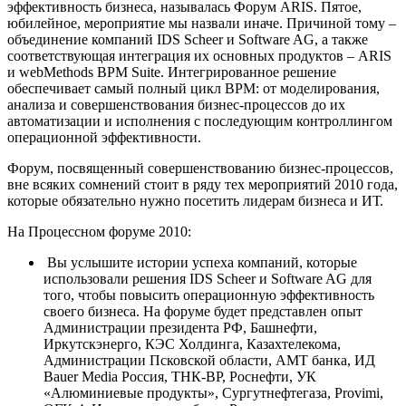
эффективность бизнеса, называлась Форум ARIS. Пятое,
юбилейное, мероприятие мы назвали иначе. Причиной тому –
объединение компаний IDS Scheer и Software AG, а также
соответствующая интеграция их основных продуктов – ARIS
и webMethods BPM Suite. Интегрированное решение
обеспечивает самый полный цикл BPM: от моделирования,
анализа и совершенствования бизнес-процессов до их
автоматизации и исполнения с последующим контроллингом
операционной эффективности.
Форум, посвященный совершенствованию бизнес-процессов,
вне всяких сомнений стоит в ряду тех мероприятий 2010 года,
которые обязательно нужно посетить лидерам бизнеса и ИТ.
На Процессном форуме 2010:
Вы услышите истории успеха компаний, которые
использовали решения IDS Scheer и Software AG для
того, чтобы повысить операционную эффективность
своего бизнеса. На форуме будет представлен опыт
Администрации президента РФ, Башнефти,
Иркутскэнерго, КЭС Холдинга, Казахтелекома,
Администрации Псковской области, АМТ банка, ИД
Bauer Media Россия, ТНК-BP, Роснефти, УК
«Алюминиевые продукты», Сургутнефтегаза, Provimi,