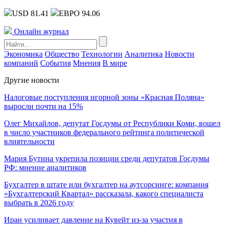
USD 81.41
ЕВРО 94.06
Онлайн журнал
Экономика
Общество
Технологии
Аналитика
Новости
компаний
События
Мнения
В мире
Другие новости
Налоговые поступления игорной зоны «Красная Поляна»
выросли почти на 15%
Олег Михайлов, депутат Госдумы от Республики Коми, вошел
в число участников федерального рейтинга политической
влиятельности
Мария Бутина укрепила позиции среди депутатов Госдумы
РФ: мнение аналитиков
Бухгалтер в штате или бухгалтер на аутсорсинге: компания
«Бухгалтерский Квартал» рассказала, какого специалиста
выбрать в 2026 году
Иран усиливает давление на Кувейт из-за участия в