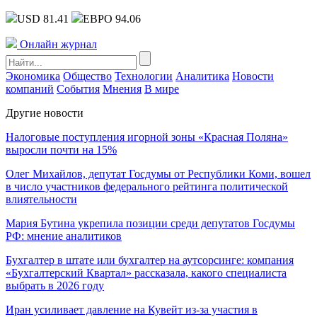
USD 81.41
ЕВРО 94.06
Онлайн журнал
Экономика
Общество
Технологии
Аналитика
Новости
компаний
События
Мнения
В мире
Другие новости
Налоговые поступления игорной зоны «Красная Поляна»
выросли почти на 15%
Олег Михайлов, депутат Госдумы от Республики Коми, вошел
в число участников федерального рейтинга политической
влиятельности
Мария Бутина укрепила позиции среди депутатов Госдумы
РФ: мнение аналитиков
Бухгалтер в штате или бухгалтер на аутсорсинге: компания
«Бухгалтерский Квартал» рассказала, какого специалиста
выбрать в 2026 году
Иран усиливает давление на Кувейт из-за участия в