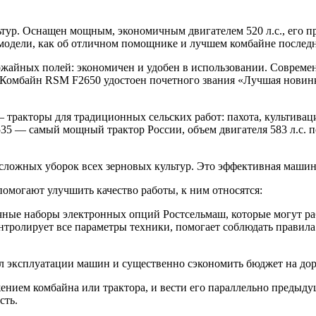
р. Оснащен мощным, экономичным двигателем 520 л.с., его прои
 модели, как об отличном помощнике и лучшем комбайне последн
йных полей: экономичен и удобен в использовании. Современны
. Комбайн RSM F2650 удостоен почетного звания «Лучшая новин
тракторы для традиционных сельских работ: пахота, культиваци
 — самый мощный трактор России, объем двигателя 583 л.с. по
ожных уборок всех зерновых культур. Это эффективная машина, 
омогают улучшить качество работы, к ним относятся:
е наборы электронных опций Ростсельмаш, которые могут работ
тролирует все параметры техники, помогает соблюдать правила
 эксплуатации машин и существенно сэкономить бюджет на дор
нием комбайна или трактора, и вести его параллельно предыду
сть.