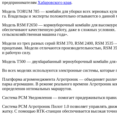
предпринимателям
Хабаровского края
.
Модель TORUM 785 — комбайн для уборки всех зерновых культу
га. Владельцы и эксперты положительно отзываются о данной
Модель RSM F2650 — кормоуборочный комбайн для высокоурожа
обеспечивают качественную работу, даже в сложных условиях
сельскохозяйственная машина года».
Модели из трех разных серий RSM 370, RSM 2400, RSM 3535 — 
прицепами. Модели отличаются производительностью, RSM 3535
и рабочую силу.
Модель Т500 — двухбарабанный зерноуборочный комбайн для сл
Во всех моделях используются электронные системы, которые п
Платформа агроменеджмента Агротроник — объединяет различны
парка агромашин. В режиме реального времени Агротроник кон
определения оптимальных маршрутов.
Система РСМ Уведомления — помогает придерживаться правил
Система РСМ Агротроник Пилот 1.0 позволяет управлять движе
жатку. С помощью RTK-станции обеспечивается высокая точно