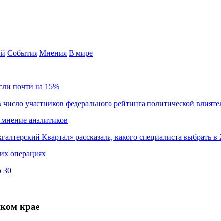
ий
События
Мнения
В мире
сли почти на 15%
 число участников федерального рейтинга политической влияте
 мнение аналитиков
хгалтерский Квартал» рассказала, какого специалиста выбрать в 
ких операциях
о 30
ском крае