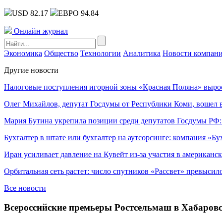
USD 82.17
ЕВРО 94.84
Онлайн журнал
Экономика
Общество
Технологии
Аналитика
Новости компан
Другие новости
Налоговые поступления игорной зоны «Красная Поляна» выро
Олег Михайлов, депутат Госдумы от Республики Коми, вошел в
Мария Бутина укрепила позиции среди депутатов Госдумы РФ:
Бухгалтер в штате или бухгалтер на аутсорсинге: компания «Бу
Иран усиливает давление на Кувейт из-за участия в американс
Орбитальная сеть растет: число спутников «Рассвет» превысил
Все новости
Всероссийские премьеры Ростсельмаш в Хабаров