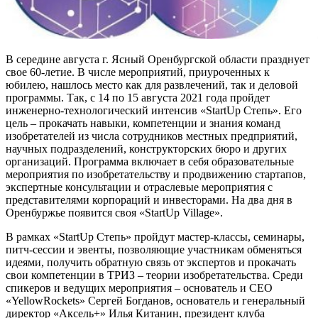
В середине августа г. Ясный Оренбургской области празднует
свое 60-летие. В числе мероприятий, приуроченных к
юбилею, нашлось место как для развлечений, так и деловой
программы. Так, с 14 по 15 августа 2021 года пройдет
инженерно-технологический интенсив «StartUp Степь». Его
цель – прокачать навыки, компетенции и знания команд
изобретателей из числа сотрудников местных предприятий,
научных подразделений, конструкторских бюро и других
организаций. Программа включает в себя образовательные
мероприятия по изобретательству и продвижению стартапов,
экспертные консультации и отраслевые мероприятия с
представителями корпораций и инвесторами. На два дня в
Оренбуржье появится своя «StartUp Village».
В рамках «StartUp Степь» пройдут мастер-классы, семинары,
питч-сессии и эвенты, позволяющие участникам обменяться
идеями, получить обратную связь от экспертов и прокачать
свои компетенции в ТРИЗ – теории изобретательства. Среди
спикеров и ведущих мероприятия – основатель и CEO
«YellowRockets» Сергей Богданов, основатель и генеральный
директор «Аксель+» Илья Китанин, президент клуба