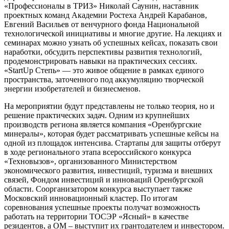
«Профессионалы в ТРИЗ» Николай Саунин, наставник
проектных команд Академии Ростеха Андрей Карабанов,
Евгений Васильев от венчурного фонда Национальной
технологической инициативы и многие другие. На лекциях и
семинарах можно узнать об успешных кейсах, показать свои
наработки, обсудить перспективы развития технологий,
продемонстрировать навыки на практических сессиях.
«StartUp Степь» — это живое общение в рамках единого
пространства, заточенного под аккумуляцию творческой
энергии изобретателей и бизнесменов.
На мероприятии будут представлены не только теория, но и
решение практических задач. Одним из крупнейших
производств региона является компания «Оренбургские
минералы», которая будет рассматривать успешные кейсы на
одной из площадок интенсива. Стартапы для защиты отберут
в ходе регионального этапа всероссийского конкурса
«Техновызов», организованного Министерством
экономического развития, инвестиций, туризма и внешних
связей, Фондом инвестиций и инноваций Оренбургской
области. Соорганизатором конкурса выступает также
Московский инновационный кластер. По итогам
соревнования успешные проекты получат возможность
работать на территории ТОСЭР «Ясный» в качестве
резидентов, а ОМ – выступит их грантодателем и инвестором.