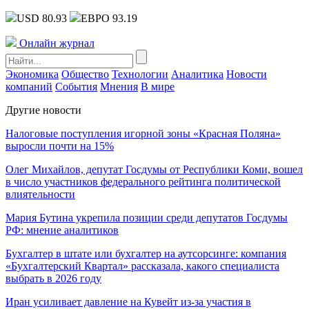
USD 80.93
ЕВРО 93.19
Онлайн журнал
Экономика
Общество
Технологии
Аналитика
Новости
компаний
События
Мнения
В мире
Другие новости
Налоговые поступления игорной зоны «Красная Поляна»
выросли почти на 15%
Олег Михайлов, депутат Госдумы от Республики Коми, вошел
в число участников федерального рейтинга политической
влиятельности
Мария Бутина укрепила позиции среди депутатов Госдумы
РФ: мнение аналитиков
Бухгалтер в штате или бухгалтер на аутсорсинге: компания
«Бухгалтерский Квартал» рассказала, какого специалиста
выбрать в 2026 году
Иран усиливает давление на Кувейт из-за участия в