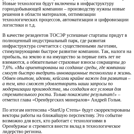
Новые технологии будут включены в инфраструктуру
горнодобывающей компании – производству нужны новые
решения в области материалов, оптимизации
технологических процессов, автоматизации и цифровизации
логистики и т.д.
В качестве резидентов ТОСЭР успешные стартапы придут в
полноценный индустриальный парк, где развитая
инфраструктура сочетается с существенными льготами,
стимулирующими быстрое развитие компании. Так, налоги на
прибыль, на землю и на имущество за первые пять лет не
взимаются, а обязательные страховые взносы сокращены до
7,6%.
«Мы ориентированы на создание среды, где компании
смогут быстро внедрить инновационные технологии в жизнь.
Обмен опытом, идеями, кейсами крайне важен для развития –
а тем, кто сможет удовлетворить наши запросы по
модернизации производства, мы создадим все условия для
стремительного роста. Только покажите результат!»
–
отметил глава «Оренбургских минералов» Андрей Гольм.
По итогам интенсива «StartUp Степь» будут скорректированы
векторы работы на ближайшую перспективу. Это событие
возможно для всех, кто работает с технологиями в
Оренбуржье и стремится внести вклад в технологическое
лидерство региона.