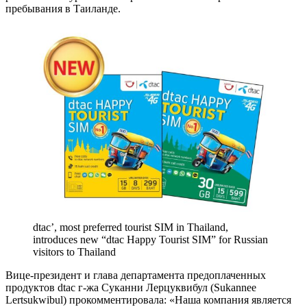
пребывания в Таиланде.
dtac’, most preferred tourist SIM in Thailand,
introduces new “dtac Happy Tourist SIM” for Russian
visitors to Thailand
Вице-президент и глава департамента предоплаченных
продуктов dtac г-жа Суканни Лерцуквибул (Sukannee
Lertsukwibul) прокомментировала: «Наша компания является