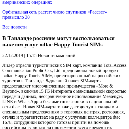
американских операциях
Орбитальная сеть растет: число спутников «Рассвет»
превысило 30
Все новости
В Таиланде россияне могут воспользоваться
пакетом услуг «dtac Happy Tourist SIM»
22.12.2019 | 15:15
Новости компаний
Лидер отрасли туристических SIM-карт, компания Total Access
Communication Public Co., Ltd. представила новый продукт
«dtac Happy Tourist SIM», ориентированный на российских
туристов в Таиланде. 8-дневный пакет SIM-карты
предоставляет многочисленные преимущества «More &
Beyond», включая 15 ГБ Интернета с максимальной скоростью
передачи данных, неограниченное использование Messenger,
LINE и Whats App и безлимитные звонки в национальной
сети dtac. Новая SIM-карта также дает доступ к скидкам и
специальным предложениям в торговых центрах, ресторанах,
отелях и турагентствах на ряду с услугами колл-центра dtac
1678, сотрудники которого готовы прийти на помощь
российским туристам на протяжении всего времени их