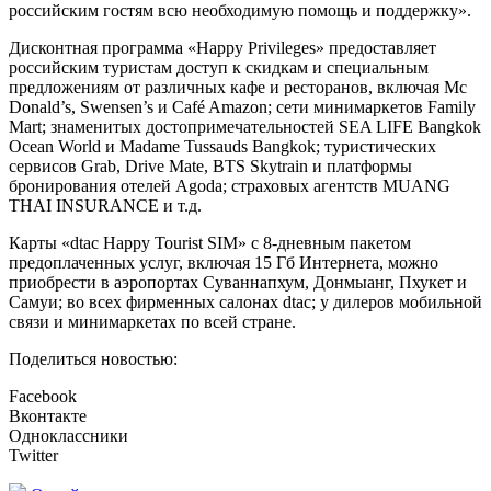
российским гостям всю необходимую помощь и поддержку».
Дисконтная программа «Happy Privileges» предоставляет
российским туристам доступ к скидкам и специальным
предложениям от различных кафе и ресторанов, включая Mc
Donald’s, Swensen’s и Café Amazon; сети минимаркетов Family
Mart; знаменитых достопримечательностей SEA LIFE Bangkok
Ocean World и Madame Tussauds Bangkok; туристических
сервисов Grab, Drive Mate, BTS Skytrain и платформы
бронирования отелей Agoda; страховых агентств MUANG
THAI INSURANCE и т.д.
Карты «dtac Happy Tourist SIM» с 8-дневным пакетом
предоплаченных услуг, включая 15 Гб Интернета, можно
приобрести в аэропортах Суваннапхум, Донмыанг, Пхукет и
Самуи; во всех фирменных салонах dtac; у дилеров мобильной
связи и минимаркетах по всей стране.
Поделиться новостью:
Facebook
Вконтакте
Одноклассники
Twitter