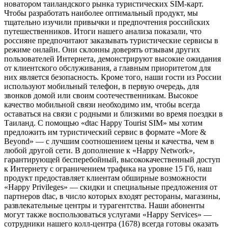
новатором таиландского рынка туристических SIM-карт.
Чтобы разработать наиболее оптимальный продукт, мы
тщательно изучили привычки и предпочтения российских
путешественников. Итоги нашего анализа показали, что
россияне предпочитают заказывать туристические сервисы в
режиме онлайн. Они склонны доверять отзывам других
пользователей Интернета, демонстрируют высокие ожидания
от клиентского обслуживания, а главным приоритетом для
них является безопасность. Кроме того, наши гости из России
используют мобильный телефон, в первую очередь, для
звонков домой или своим соотечественникам. Высокое
качество мобильной связи необходимо им, чтобы всегда
оставаться на связи с родными и близкими во время поездки в
Таиланд. С помощью «dtac Happy Tourist SIM» мы хотим
предложить им туристический сервис в формате «More &
Beyond» — с лучшим соотношением цены и качества, чем в
любой другой сети. В дополнение к «Happy Network»,
гарантирующей бесперебойный, высококачественный доступ
к Интернету с ограничением трафика на уровне 15 Гб, наш
продукт предоставляет клиентам обширные возможности
«Happy Privileges» — скидки и специальные предложения от
партнеров dtac, в число которых входят рестораны, магазины,
развлекательные центры и турагентства. Наши абоненты
могут также воспользоваться услугами «Happy Services» —
сотрудники нашего колл-центра (1678) всегда готовы оказать