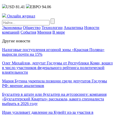
USD 81.41
ЕВРО 94.06
Онлайн журнал
Экономика
Общество
Технологии
Аналитика
Новости
компаний
События
Мнения
В мире
Другие новости
Налоговые поступления игорной зоны «Красная Поляна»
выросли почти на 15%
Олег Михайлов, депутат Госдумы от Республики Коми, вошел
в число участников федерального рейтинга политической
влиятельности
Мария Бутина укрепила позиции среди депутатов Госдумы
РФ: мнение аналитиков
Бухгалтер в штате или бухгалтер на аутсорсинге: компания
«Бухгалтерский Квартал» рассказала, какого специалиста
выбрать в 2026 году
Иран усиливает давление на Кувейт из-за участия в