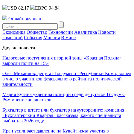
USD 82.17
ЕВРО 94.84
Онлайн журнал
Экономика
Общество
Технологии
Аналитика
Новости
компаний
События
Мнения
В мире
Другие новости
Налоговые поступления игорной зоны «Красная Поляна»
выросли почти на 15%
Олег Михайлов, депутат Госдумы от Республики Коми, вошел
в число участников федерального рейтинга политической
влиятельности
Мария Бутина укрепила позиции среди депутатов Госдумы
РФ: мнение аналитиков
Бухгалтер в штате или бухгалтер на аутсорсинге: компания
«Бухгалтерский Квартал» рассказала, какого специалиста
выбрать в 2026 году
Иран усиливает давление на Кувейт из-за участия в