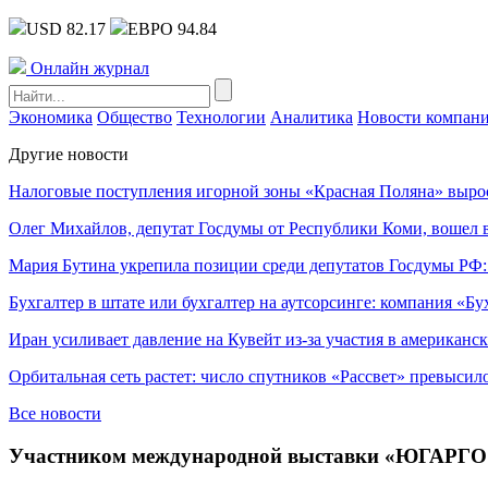
USD 82.17
ЕВРО 94.84
Онлайн журнал
Экономика
Общество
Технологии
Аналитика
Новости компан
Другие новости
Налоговые поступления игорной зоны «Красная Поляна» выро
Олег Михайлов, депутат Госдумы от Республики Коми, вошел в
Мария Бутина укрепила позиции среди депутатов Госдумы РФ:
Бухгалтер в штате или бухгалтер на аутсорсинге: компания «Бу
Иран усиливает давление на Кувейт из-за участия в американс
Орбитальная сеть растет: число спутников «Рассвет» превысил
Все новости
Участником международной выставки «ЮГАРГО