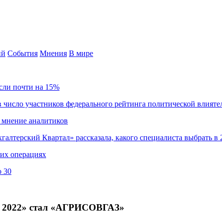
ий
События
Мнения
В мире
сли почти на 15%
 число участников федерального рейтинга политической влияте
 мнение аналитиков
хгалтерский Квартал» рассказала, какого специалиста выбрать в 
ких операциях
о 30
 2022» стал «АГРИСОВГАЗ»