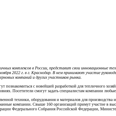
ных комплексов в России, представит свои инновационные техн
ября 2022 г. в г. Краснодар. В нем принимают участие руково
рновых компаний и других участников рынка.
 познакомиться с новейшей разработкой для тепличного хозяйс
овиях. Посетители смогут задать специалистам компании любы
енной техники, оборудования и материалов для производства и
ранные компании. Свыше 160 организаций примут участие в вы
рации Федерального Собрания Российской Федерации, Министер