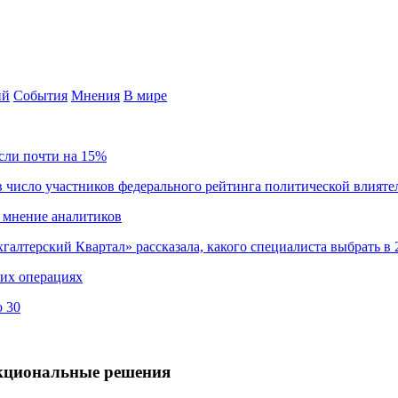
ий
События
Мнения
В мире
сли почти на 15%
 число участников федерального рейтинга политической влияте
 мнение аналитиков
хгалтерский Квартал» рассказала, какого специалиста выбрать в 
ких операциях
о 30
нкциональные решения