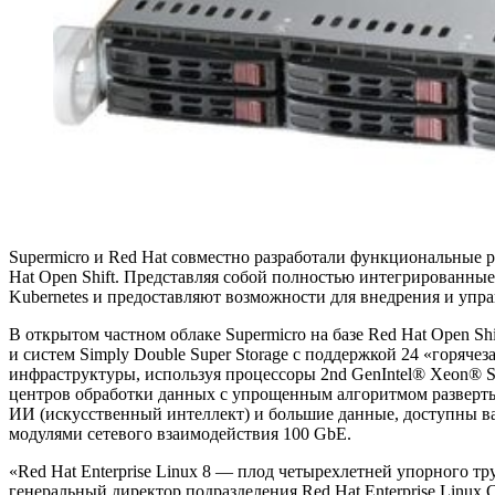
Supermicro и Red Hat совместно разработали функциональные р
Hat Open Shift. Представляя собой полностью интегрированны
Kubernetes и предоставляют возможности для внедрения и упра
В открытом частном облаке Supermicro на базе Red Hat Open 
и систем Simply Double Super Storage с поддержкой 24 «горя
инфраструктуры, используя процессоры 2nd GenIntel® Xeon® 
центров обработки данных с упрощенным алгоритмом разверты
ИИ (искусственный интеллект) и большие данные, доступны в
модулями сетевого взаимодействия 100 GbE.
«Red Hat Enterprise Linux 8 — плод четырехлетней упорного 
генеральный директор подразделения Red Hat Enterprise Linux 