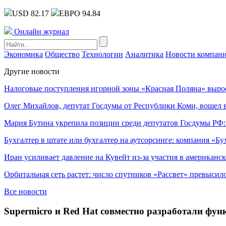
USD 82.17
ЕВРО 94.84
Онлайн журнал
Экономика
Общество
Технологии
Аналитика
Новости компан
Другие новости
Налоговые поступления игорной зоны «Красная Поляна» выро
Олег Михайлов, депутат Госдумы от Республики Коми, вошел в
Мария Бутина укрепила позиции среди депутатов Госдумы РФ:
Бухгалтер в штате или бухгалтер на аутсорсинге: компания «Бу
Иран усиливает давление на Кувейт из-за участия в американс
Орбитальная сеть растет: число спутников «Рассвет» превысил
Все новости
Supermicro и Red Hat совместно разработали фу