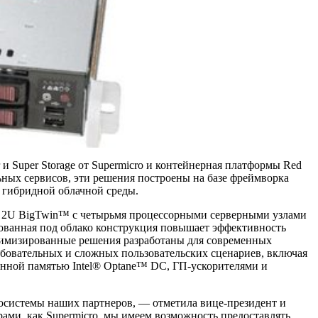
и Super Storage от Supermicro и контейнерная платформы Red
ьных сервисов, эти решения построены на базе фреймворка
и гибридной облачной среды.
cro 2U BigTwin™ с четырьмя процессорными серверными узлами
ированная под облако конструкция повышает эффективность
птимизированные решения разработаны для современных
ебовательных и сложных пользовательских сценариев, включая
янной памятью Intel® Optane™ DC, ГП-ускорителями и
экосистемы наших партнеров, — отметила вице-президент и
ерами, как Supermicro, мы имеем возможность предоставлять