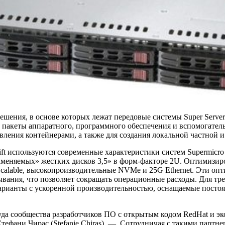
ешения, в основе которых лежат передовые системы Super Server 
е пакеты аппаратного, программного обеспечения и вспомогател
вления контейнерами, а также для создания локальной частной 
Shift используются современные характеристики систем Supermi
чезаменяемых» жестких дисков 3,5» в форм-факторе 2U. Оптимиз
Scalable, высокопроизводительные NVMe и 25G Ethernet. Эти о
вания, что позволяет сокращать операционные расходы. Для тр
арианты с ускоренной производительностью, оснащаемые посто
труда сообщества разработчиков ПО с открытым кодом RedHat и 
Стефани Чирас (Stefanie Chiras). — Сотрудничая с такими партн