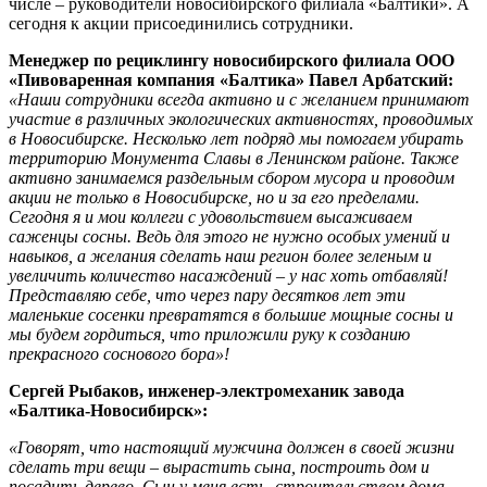
числе – руководители новосибирского филиала «Балтики». А
сегодня к акции присоединились сотрудники.
Менеджер по рециклингу новосибирского филиала ООО
«Пивоваренная компания «Балтика» Павел Арбатский:
«Наши сотрудники всегда активно и с желанием принимают
участие в различных экологических активностях, проводимых
в Новосибирске. Несколько лет подряд мы помогаем убирать
территорию Монумента Славы в Ленинском районе. Также
активно занимаемся раздельным сбором мусора и проводим
акции не только в Новосибирске, но и за его пределами.
Сегодня я и мои коллеги с удовольствием высаживаем
саженцы сосны. Ведь для этого не нужно особых умений и
навыков, а желания сделать наш регион более зеленым и
увеличить количество насаждений – у нас хоть отбавляй!
Представляю себе, что через пару десятков лет эти
маленькие сосенки превратятся в большие мощные сосны и
мы будем гордиться, что приложили руку к созданию
прекрасного соснового бора»!
Сергей Рыбаков, инженер-электромеханик завода
«Балтика-Новосибирск»:
«Говорят, что настоящий мужчина должен в своей жизни
сделать три вещи – вырастить сына, построить дом и
посадить дерево. Сын у меня есть, строительством дома