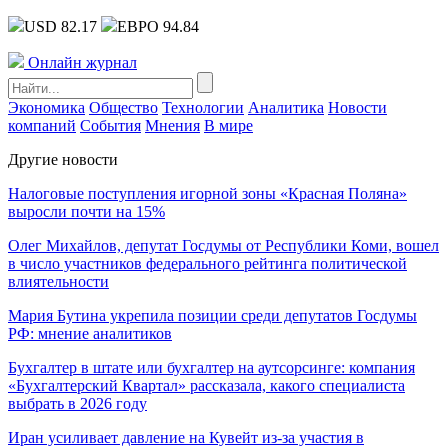
USD 82.17
ЕВРО 94.84
Онлайн журнал
Экономика
Общество
Технологии
Аналитика
Новости
компаний
События
Мнения
В мире
Другие новости
Налоговые поступления игорной зоны «Красная Поляна»
выросли почти на 15%
Олег Михайлов, депутат Госдумы от Республики Коми, вошел
в число участников федерального рейтинга политической
влиятельности
Мария Бутина укрепила позиции среди депутатов Госдумы
РФ: мнение аналитиков
Бухгалтер в штате или бухгалтер на аутсорсинге: компания
«Бухгалтерский Квартал» рассказала, какого специалиста
выбрать в 2026 году
Иран усиливает давление на Кувейт из-за участия в