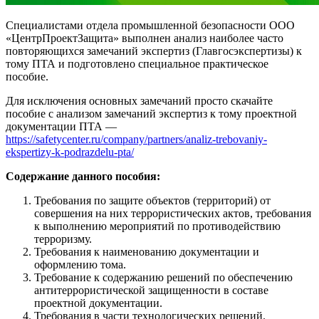
Специалистами отдела промышленной безопасности ООО
«ЦентрПроектЗащита» выполнен анализ наиболее часто
повторяющихся замечаний экспертиз (Главгосэкспертизы) к
тому ПТА и подготовлено специальное практическое
пособие.
Для исключения основных замечаний просто скачайте
пособие с анализом замечаний экспертиз к тому проектной
документации ПТА —
https://safetycenter.ru/company/partners/analiz-trebovaniy-
ekspertizy-k-podrazdelu-pta/
Содержание данного пособия:
Требования по защите объектов (территорий) от
совершения на них террористических актов, требования
к выполнению мероприятий по противодействию
терроризму.
Требования к наименованию документации и
оформлению тома.
Требование к содержанию решений по обеспечению
антитеррористической защищенности в составе
проектной документации.
Требования в части технологических решений.