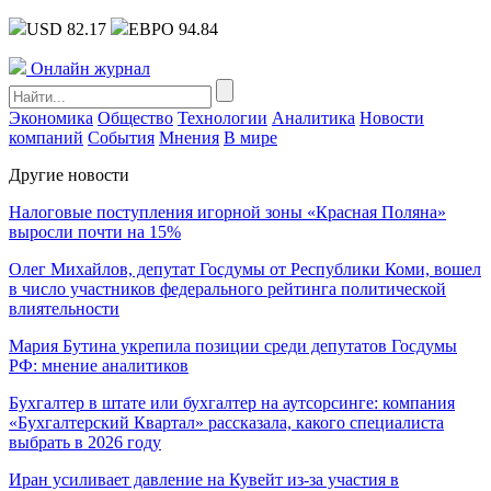
USD 82.17
ЕВРО 94.84
Онлайн журнал
Экономика
Общество
Технологии
Аналитика
Новости
компаний
События
Мнения
В мире
Другие новости
Налоговые поступления игорной зоны «Красная Поляна»
выросли почти на 15%
Олег Михайлов, депутат Госдумы от Республики Коми, вошел
в число участников федерального рейтинга политической
влиятельности
Мария Бутина укрепила позиции среди депутатов Госдумы
РФ: мнение аналитиков
Бухгалтер в штате или бухгалтер на аутсорсинге: компания
«Бухгалтерский Квартал» рассказала, какого специалиста
выбрать в 2026 году
Иран усиливает давление на Кувейт из-за участия в