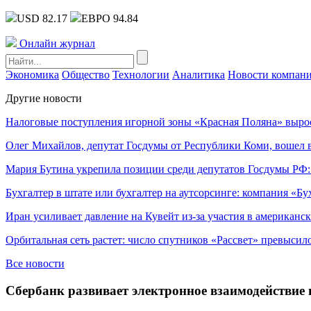
USD 82.17
ЕВРО 94.84
Онлайн журнал
Экономика
Общество
Технологии
Аналитика
Новости компан
Другие новости
Налоговые поступления игорной зоны «Красная Поляна» выро
Олег Михайлов, депутат Госдумы от Республики Коми, вошел в
Мария Бутина укрепила позиции среди депутатов Госдумы РФ:
Бухгалтер в штате или бухгалтер на аутсорсинге: компания «Бу
Иран усиливает давление на Кувейт из-за участия в американс
Орбитальная сеть растет: число спутников «Рассвет» превысил
Все новости
Сбербанк развивает электронное взаимодействие