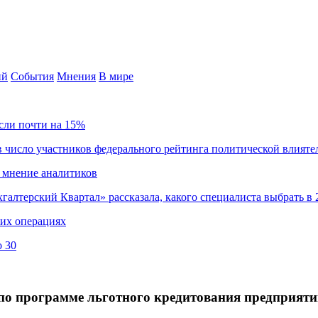
ий
События
Мнения
В мире
сли почти на 15%
 число участников федерального рейтинга политической влияте
 мнение аналитиков
хгалтерский Квартал» рассказала, какого специалиста выбрать в 
ких операциях
о 30
 по программе льготного кредитования предприят