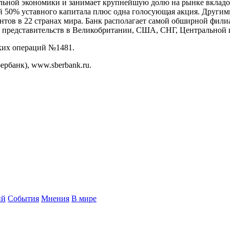
нальной экономики и занимает крупнейшую долю на рынке вкла
й 50% уставного капитала плюс одна голосующая акция. Други
нтов в 22 странах мира. Банк располагает самой обширной филиа
 и представительств в Великобритании, США, СНГ, Центральной 
ских операций №1481.
рбанк), www.sberbank.ru.
ий
События
Мнения
В мире