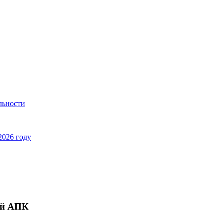
льности
2026 году
ий АПК