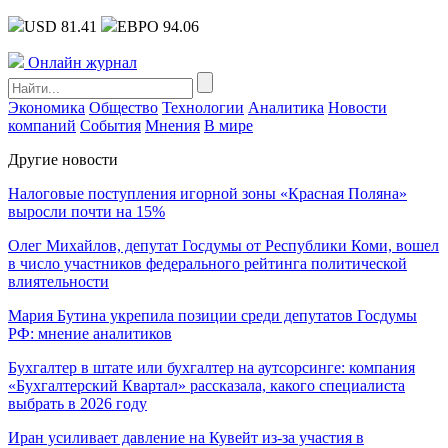
USD 81.41
ЕВРО 94.06
Онлайн журнал
Экономика
Общество
Технологии
Аналитика
Новости
компаний
События
Мнения
В мире
Другие новости
Налоговые поступления игорной зоны «Красная Поляна»
выросли почти на 15%
Олег Михайлов, депутат Госдумы от Республики Коми, вошел
в число участников федерального рейтинга политической
влиятельности
Мария Бутина укрепила позиции среди депутатов Госдумы
РФ: мнение аналитиков
Бухгалтер в штате или бухгалтер на аутсорсинге: компания
«Бухгалтерский Квартал» рассказала, какого специалиста
выбрать в 2026 году
Иран усиливает давление на Кувейт из-за участия в