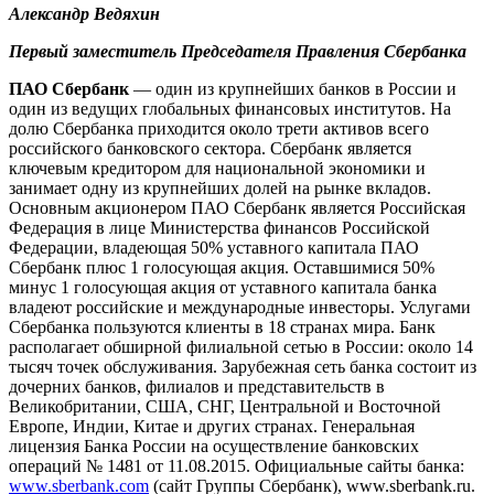
Александр Ведяхин
Первый заместитель Председателя Правления Сбербанка
ПАО Сбербанк
— один из крупнейших банков в России и
один из ведущих глобальных финансовых институтов. На
долю Сбербанка приходится около трети активов всего
российского банковского сектора. Сбербанк является
ключевым кредитором для национальной экономики и
занимает одну из крупнейших долей на рынке вкладов.
Основным акционером ПАО Сбербанк является Российская
Федерация в лице Министерства финансов Российской
Федерации, владеющая 50% уставного капитала ПАО
Сбербанк плюс 1 голосующая акция. Оставшимися 50%
минус 1 голосующая акция от уставного капитала банка
владеют российские и международные инвесторы. Услугами
Сбербанка пользуются клиенты в 18 странах мира. Банк
располагает обширной филиальной сетью в России: около 14
тысяч точек обслуживания. Зарубежная сеть банка состоит из
дочерних банков, филиалов и представительств в
Великобритании, США, СНГ, Центральной и Восточной
Европе, Индии, Китае и других странах. Генеральная
лицензия Банка России на осуществление банковских
операций № 1481 от 11.08.2015. Официальные сайты банка:
www.sberbank.com
(сайт Группы Сбербанк),
www.sberbank.ru
.