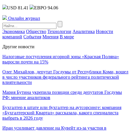
USD 81.41
ЕВРО 94.06
Онлайн журнал
Экономика
Общество
Технологии
Аналитика
Новости
компаний
События
Мнения
В мире
Другие новости
Налоговые поступления игорной зоны «Красная Поляна»
выросли почти на 15%
Олег Михайлов, депутат Госдумы от Республики Коми, вошел
в число участников федерального рейтинга политической
влиятельности
Мария Бутина укрепила позиции среди депутатов Госдумы
РФ: мнение аналитиков
Бухгалтер в штате или бухгалтер на аутсорсинге: компания
«Бухгалтерский Квартал» рассказала, какого специалиста
выбрать в 2026 году
Иран усиливает давление на Кувейт из-за участия в