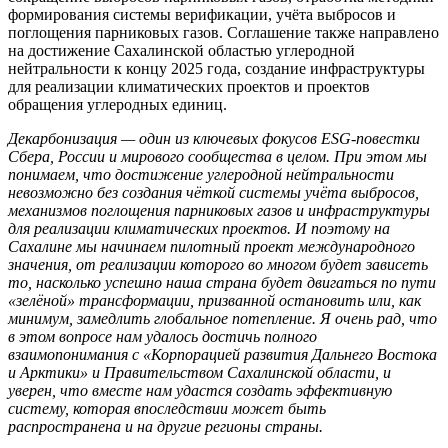
формирования системы верификации, учёта выбросов и
поглощения парниковых газов. Соглашение также направлено
на достижение Сахалинской областью углеродной
нейтральности к концу 2025 года, создание инфраструктуры
для реализации климатических проектов и проектов
обращения углеродных единиц.
Декарбонизация — один из ключевых фокусов ESG-повестки
Сбера, России и мирового сообщества в целом. При этом мы
понимаем, что достижение углеродной нейтральности
невозможно без создания чёткой системы учёта выбросов,
механизмов поглощения парниковых газов и инфраструктуры
для реализации климатических проектов. И поэтому на
Сахалине мы начинаем пилотный проект международного
значения, от реализации которого во многом будет зависеть
то, насколько успешно наша страна будет двигаться по пути
«зелёной» трансформации, призванной остановить или, как
минимум, замедлить глобальное потепление. Я очень рад, что
в этом вопросе нам удалось достичь полного
взаимопонимания с «Корпорацией развития Дальнего Востока
и Арктики» и Правительством Сахалинской области, и
уверен, что вместе нам удастся создать эффективную
систему, которая впоследствии может быть
распространена и на другие регионы страны.