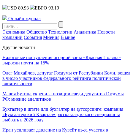
USD 80.93
ЕВРО 93.19
Онлайн журнал
Экономика
Общество
Технологии
Аналитика
Новости
компаний
События
Мнения
В мире
Другие новости
Налоговые поступления игорной зоны «Красная Поляна»
выросли почти на 15%
Олег Михайлов, депутат Госдумы от Республики Коми, вошел
в число участников федерального рейтинга политической
влиятельности
Мария Бутина укрепила позиции среди депутатов Госдумы
РФ: мнение аналитиков
Бухгалтер в штате или бухгалтер на аутсорсинге: компания
«Бухгалтерский Квартал» рассказала, какого специалиста
выбрать в 2026 году
Иран усиливает давление на Кувейт из-за участия в