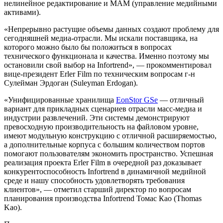
нелинейное редактирование и МАМ (управление медийными
активами).
«Непрерывно растущие объемы данных создают проблему для
сегодняшней медиа-отрасли. Мы искали поставщика, на
которого можно было бы положиться в вопросах
технического функционала и качества. Именно поэтому мы
остановили свой выбор на Infortrend», — прокомментировал
вице-президент Erler Film по техническим вопросам г-н
Сулейман Эрдоган (Suleyman Erdogan).
«Унифицированные хранилища
EonStor GSe
— отличный
вариант для прикладных сценариев отрасли масс-медиа и
индустрии развлечений. Эти системы демонстрируют
превосходную производительность на файловом уровне,
имеют модульную конструкцию с отличной расширяемостью,
а дополнительные корпуса с большим количеством портов
помогают пользователям экономить пространство. Успешная
реализация проекта Erler Film в очередной раз доказывает
конкурентоспособность Infortrend в динамичной медийной
среде и нашу способность удовлетворять требования
клиентов», — отметил старший директор по вопросам
планирования производства Infortrend Томас Као (Thomas
Kao).