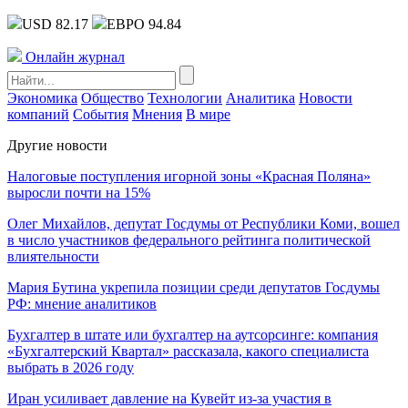
USD 82.17
ЕВРО 94.84
Онлайн журнал
Экономика
Общество
Технологии
Аналитика
Новости
компаний
События
Мнения
В мире
Другие новости
Налоговые поступления игорной зоны «Красная Поляна»
выросли почти на 15%
Олег Михайлов, депутат Госдумы от Республики Коми, вошел
в число участников федерального рейтинга политической
влиятельности
Мария Бутина укрепила позиции среди депутатов Госдумы
РФ: мнение аналитиков
Бухгалтер в штате или бухгалтер на аутсорсинге: компания
«Бухгалтерский Квартал» рассказала, какого специалиста
выбрать в 2026 году
Иран усиливает давление на Кувейт из-за участия в