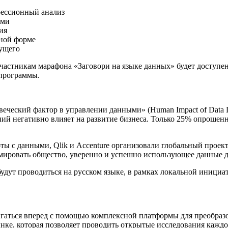
рессионный анализ
ыми
ия
ной форме
ущего
частникам марафона «Заговори на языке данных» будет доступен
-программы.
овеческий фактор в управлении данными» (Human Impact of Data 
ий негативно влияет на развитие бизнеса. Только 25% опрошенны
 с данными, Qlik и Accenture организовали глобальный проект D
мировать общество, уверенно и успешно использующее данные д
дут проводиться на русском языке, в рамках локальной инициати
вигаться вперед с помощью комплексной платформы для преобра
ке, которая позволяет проводить открытые исследования каждо