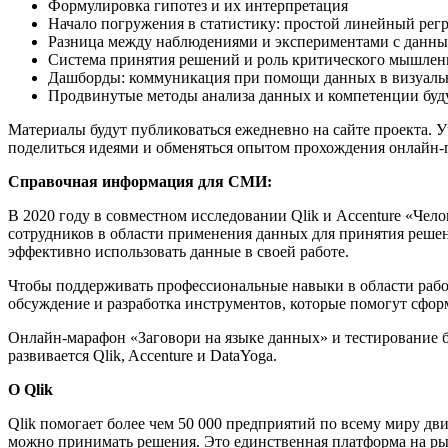
Формулировка гипотез и их интерпретация
Начало погружения в статистику: простой линейный рег
Разница между наблюдениями и экспериментами с данн
Система принятия решений и роль критического мышлен
Дашборды: коммуникация при помощи данных в визуаль
Продвинутые методы анализа данных и компетенции буд
Материалы будут публиковаться ежедневно на сайте проекта. У
поделиться идеями и обменяться опытом прохождения онлайн
Справочная информация для СМИ:
В 2020 году в совместном исследовании Qlik и Accenture «Чел
сотрудников в области применения данных для принятия решен
эффективно использовать данные в своей работе.
Чтобы поддерживать профессиональные навыки в области работы
обсуждение и разработка инструментов, которые помогут сфор
Онлайн-марафон «Заговори на языке данных» и тестирование бу
развивается Qlik, Accenture и DataYoga.
О Qlik
Qlik помогает более чем 50 000 предприятий по всему миру д
можно принимать решения. Это единственная платформа на рын