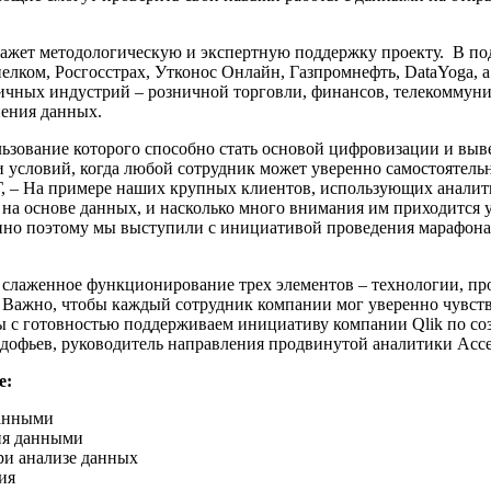
кажет методологическую и экспертную поддержку проекту. В под
ком, Росгосстрах, Утконос Онлайн, Газпромнефть, DataYoga, а 
личных индустрий – розничной торговли, финансов, телекоммун
нения данных.
ьзование которого способно стать основой цифровизации и выв
и условий, когда любой сотрудник может уверенно самостоятельн
, – На примере наших крупных клиентов, использующих аналити
 на основе данных, и насколько много внимания им приходится у
нно поэтому мы выступили с инициативой проведения марафона,
т слаженное функционирование трех элементов – технологии, пр
 Важно, чтобы каждый сотрудник компании мог уверенно чувство
Мы с готовностью поддерживаем инициативу компании Qlik по 
офьев, руководитель направления продвинутой аналитики Accen
е:
данными
ия данными
ри анализе данных
ия