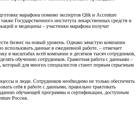
готовке марафона помимо экспертов Qlik и Accenture
также Государственного института лекарственных средств и
икаций и медицины – участники марафона получат
ести бизнес на новый уровень. Однако зачастую компании
о использовать данные в ежедневной работе, – отмечает
ку в масштабах всей компании и десятков тысяч сотрудников,
делять обучению сотрудников. Грамотная работа с данными –
 который для многих специалистов станет первым серьезным
оцессы и люди. Сотрудников необходимо не только обеспечить
вать себя в работе с данными, правильно трактовать
созданию обучающей программы и сертификации, доступным
ture Россия.