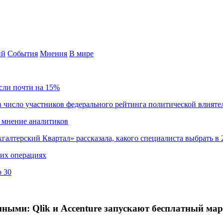
ий
События
Мнения
В мире
сли почти на 15%
 число участников федерального рейтинга политической влияте
 мнение аналитиков
хгалтерский Квартал» рассказала, какого специалиста выбрать в 
ких операциях
о 30
нными: Qlik и Accenture запускают бесплатный м