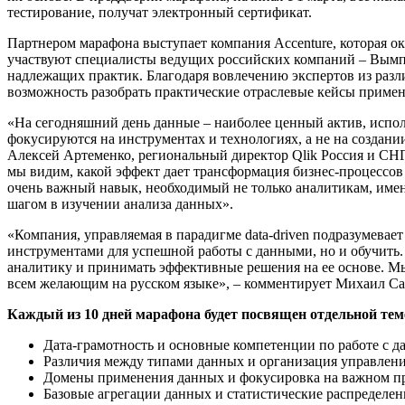
тестирование, получат электронный сертификат.
Партнером марафона выступает компания Accenture, которая о
участвуют специалисты ведущих российских компаний – Вымпел
надлежащих практик. Благодаря вовлечению экспертов из раз
возможность разобрать практические отраслевые кейсы приме
«На сегодняшний день данные – наиболее ценный актив, испол
фокусируются на инструментах и технологиях, а не на создани
Алексей Артеменко, региональный директор Qlik Россия и СНГ
мы видим, какой эффект дает трансформация бизнес-процессов
очень важный навык, необходимый не только аналитикам, име
шагом в изучении анализа данных».
«Компания, управляемая в парадигме data-driven подразумевае
инструментами для успешной работы с данными, но и обучить.
аналитику и принимать эффективные решения на ее основе. 
всем желающим на русском языке», – комментирует Михаил Сад
Каждый из 10 дней марафона будет посвящен отдельной тем
Дата-грамотность и основные компетенции по работе с 
Различия между типами данных и организация управлен
Домены применения данных и фокусировка на важном п
Базовые агрегации данных и статистические распределен