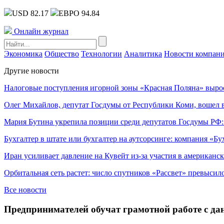
USD 82.17
ЕВРО 94.84
Онлайн журнал
Экономика
Общество
Технологии
Аналитика
Новости компан
Другие новости
Налоговые поступления игорной зоны «Красная Поляна» выро
Олег Михайлов, депутат Госдумы от Республики Коми, вошел в
Мария Бутина укрепила позиции среди депутатов Госдумы РФ:
Бухгалтер в штате или бухгалтер на аутсорсинге: компания «Бу
Иран усиливает давление на Кувейт из-за участия в американс
Орбитальная сеть растет: число спутников «Рассвет» превысил
Все новости
Предпринимателей обучат грамотной работе с да