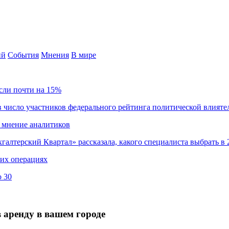
ий
События
Мнения
В мире
сли почти на 15%
 число участников федерального рейтинга политической влияте
 мнение аналитиков
хгалтерский Квартал» рассказала, какого специалиста выбрать в 
ких операциях
о 30
 аренду в вашем городе