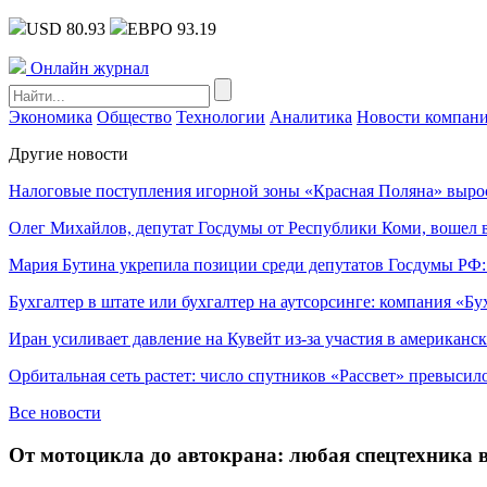
USD 80.93
ЕВРО 93.19
Онлайн журнал
Экономика
Общество
Технологии
Аналитика
Новости компан
Другие новости
Налоговые поступления игорной зоны «Красная Поляна» выро
Олег Михайлов, депутат Госдумы от Республики Коми, вошел в
Мария Бутина укрепила позиции среди депутатов Госдумы РФ:
Бухгалтер в штате или бухгалтер на аутсорсинге: компания «Бу
Иран усиливает давление на Кувейт из-за участия в американс
Орбитальная сеть растет: число спутников «Рассвет» превысил
Все новости
От мотоцикла до автокрана: любая спецтехника в