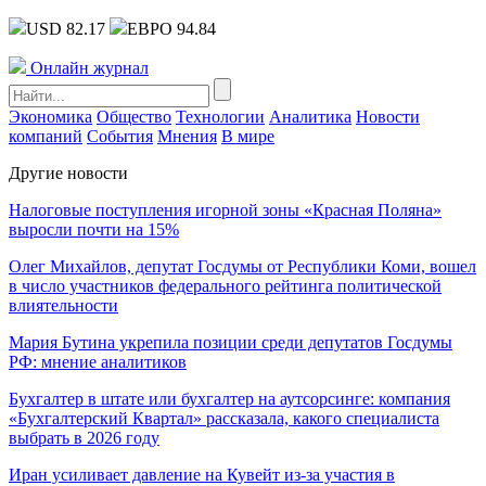
USD 82.17
ЕВРО 94.84
Онлайн журнал
Экономика
Общество
Технологии
Аналитика
Новости
компаний
События
Мнения
В мире
Другие новости
Налоговые поступления игорной зоны «Красная Поляна»
выросли почти на 15%
Олег Михайлов, депутат Госдумы от Республики Коми, вошел
в число участников федерального рейтинга политической
влиятельности
Мария Бутина укрепила позиции среди депутатов Госдумы
РФ: мнение аналитиков
Бухгалтер в штате или бухгалтер на аутсорсинге: компания
«Бухгалтерский Квартал» рассказала, какого специалиста
выбрать в 2026 году
Иран усиливает давление на Кувейт из-за участия в