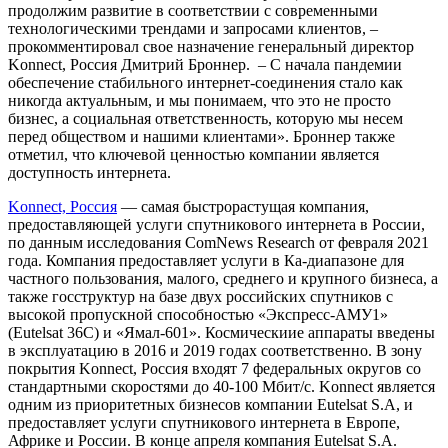
продолжим развитие в соответствии с современными
технологическими трендами и запросами клиентов, –
прокомментировал свое назначение генеральный директор
Konnect, Россия Дмитрий Броннер. – С начала пандемии
обеспечение стабильного интернет-соединения стало как
никогда актуальным, и мы понимаем, что это не просто
бизнес, а социальная ответственность, которую мы несем
перед обществом и нашими клиентами». Броннер также
отметил, что ключевой ценностью компании является
доступность интернета.
Konnect, Россия
— самая быстрорастущая компания,
предоставляющей услуги спутникового интернета в России,
по данным исследования ComNews Research от февраля 2021
года. Компания предоставляет услуги в Ка-диапазоне для
частного пользования, малого, среднего и крупного бизнеса, а
также госструктур на базе двух российских спутников с
высокой пропускной способностью «Экспресс-АМУ1»
(Eutelsat 36C) и «Ямал-601». Космическиие аппараты введены
в эксплуатацию в 2016 и 2019 годах соответственно. В зону
покрытия Konnect, Россия входят 7 федеральных округов со
стандартными скоростями до 40-100 Мбит/с. Konnect является
одним из приоритетных бизнесов компании Eutelsat S.A, и
предоставляет услуги спутникового интернета в Европе,
Африке и России. В конце апреля компания Eutelsat S.A.