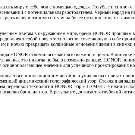
казать миру о себе, чем с помощью одежды. Голубые и синие отт
седований с потенциальным работодателем. Черный наряд на пе
аскрыть вашу истинную натуру на более поздних этапах взаимоот
 чудесным цветам в окружающем мире, бренд HONOR прошлым ве
редставляет собой новую технологию, сочетающую в себе произ
нем и ночью превращать волшебные мгновения жизни в снимки 
нда HONOR отлично осознает всю важность цвета. В линейке H
а так, как это никогда не было возможно раньше. HONOR понимае
т основополагающее значение для успешного проектирования но
ощается в инновационном дизайне и уникальных цветах нового
ременный динамический голографический узор. Стеклянная задн
ием передовой технологии HONOR Triple 3D Mesh. Нижний слой
сколки бриллиантов. В результате достигается глубокий опти