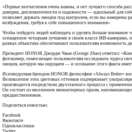
«Первые впечатления очень важны, и нет лучшего способа расс
доверия, дипломатичности и надежности — идеальный для собе
позволяет держать эмоции под контролем, если вы намерены р
возбуждения, требуя к себе повышенного внимания».
Чтобы побудить людей наблюдать и уделять больше внимание
оснащенное четырьмя лучшими в своем классе ИИ-камерами, п
разных объектива обеспечивают пользователям возможность д
Президент HONOR Джордж Чжао (George Zhao) отметил: «Кома
фотокамер, помогающие пользователям исследовать чудеса свет
эмоция, которую мы ощущаем — и осознание этого факта имее
Исповедуемая брендом HONOR философия «Always Better» вопл
Великолепие этих цветовых оттенков подчеркивает ультрасов
производится посредством двухэтапного процесса с применен
Он состоит из миллионов миниатюрных призм, напоминающих о
предшественников.
Поделиться новостью:
Facebook
Вконтакте
Одноклассники
Twitter