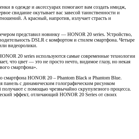
енки в одежде и аксессуарах помогают вам создать имидж,
рвое свидание окутывает вас завесой таинственности и
ношений. А красный, напротив, излучает страсть и
чером представил новинку — HONOR 20 series. Устройство,
водительность DSLR с комфортом и стилем смартфона. Четыре
или видеоролики.
ONOR 20 series используются самые современные технологии
т, что цвет — это не просто нечто, видимое глазу, но некая
вого смартфона».
 смартфона HONOR 20 – Phantom Black и Phantom Blue.
яя панель с динамическим голографическим рисунком
 получают с помощью чрезвычайно скрупулезного процесса.
ческий эффект, отличающий HONOR 20 Series от своих