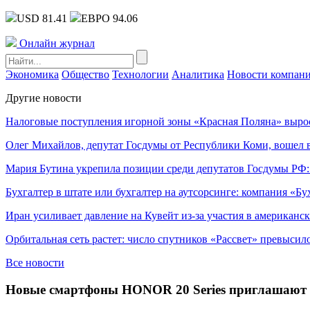
USD 81.41
ЕВРО 94.06
Онлайн журнал
Экономика
Общество
Технологии
Аналитика
Новости компан
Другие новости
Налоговые поступления игорной зоны «Красная Поляна» выро
Олег Михайлов, депутат Госдумы от Республики Коми, вошел в
Мария Бутина укрепила позиции среди депутатов Госдумы РФ:
Бухгалтер в штате или бухгалтер на аутсорсинге: компания «Бу
Иран усиливает давление на Кувейт из-за участия в американс
Орбитальная сеть растет: число спутников «Рассвет» превысил
Все новости
Новые смартфоны HONOR 20 Series приглашают 