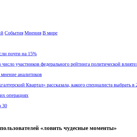
ий
События
Мнения
В мире
сли почти на 15%
 число участников федерального рейтинга политической влияте
 мнение аналитиков
хгалтерский Квартал» рассказала, какого специалиста выбрать в 
ких операциях
о 30
пользователей «ловить чудесные моменты»