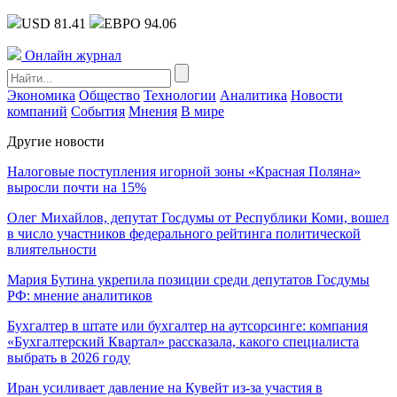
USD 81.41
ЕВРО 94.06
Онлайн журнал
Экономика
Общество
Технологии
Аналитика
Новости
компаний
События
Мнения
В мире
Другие новости
Налоговые поступления игорной зоны «Красная Поляна»
выросли почти на 15%
Олег Михайлов, депутат Госдумы от Республики Коми, вошел
в число участников федерального рейтинга политической
влиятельности
Мария Бутина укрепила позиции среди депутатов Госдумы
РФ: мнение аналитиков
Бухгалтер в штате или бухгалтер на аутсорсинге: компания
«Бухгалтерский Квартал» рассказала, какого специалиста
выбрать в 2026 году
Иран усиливает давление на Кувейт из-за участия в