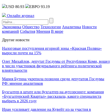
USD 80.93
ЕВРО 93.19
Онлайн журнал
Экономика
Общество
Технологии
Аналитика
Новости
компаний
События
Мнения
В мире
Другие новости
Налоговые поступления игорной зоны «Красная Поляна»
выросли почти на 15%
Олег Михайлов, депутат Госдумы от Республики Коми, вошел
в число участников федерального рейтинга политической
влиятельности
Мария Бутина укрепила позиции среди депутатов Госдумы
РФ: мнение аналитиков
Бухгалтер в штате или бухгалтер на аутсорсинге: компания
«Бухгалтерский Квартал» рассказала, какого специалиста
выбрать в 2026 году
Иран усиливает давление на Кувейт из-за участия в