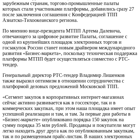
зарубежным странам, торгово-промышленные палаты
которых стали участниками платформы, добавились сразу 27
после заключения соглашения с Конфедерацией ТПП
Азиатско-Тихоокеанского региона.
По мнению вице-президента МТПП Артема Далевича,
отвечающего за цифровое развитие Палаты, соглашение с
одной из крупнейших площадок электронных торгов и
госзакупок России станет новым драйвером международного
развития «Бизнес-маркета», поскольку техническая поддержка
платформы МТПП будет осуществляться совместно с РТС-
тендер.
Генеральный директор РТС-тендер Владимир Лишенков
также выразил оптимизм в отношении сотрудничества с
платформой деловых предложений Московской ТПП.
«Сегмент закупок в корпоративных интернет-магазинах
сейчас активно развивается как в госсекторе, так и в
коммерческих закупках, при этом наша площадка имеет опыт
успешной реализации и там, и там. За первые дни работы в
«Бизнес-маркете» опубликовано порядка 150 закупок на
сумму порядка 35 млн рублей. Продавцы и покупатели могут
легко находить друг друга как по опубликованным закупкам,
так и по размещенным прайс-листам. В наших электронных