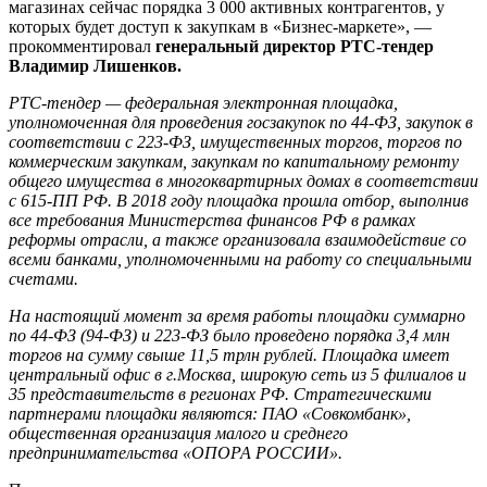
магазинах сейчас порядка 3 000 активных контрагентов, у
которых будет доступ к закупкам в «Бизнес-маркете», —
прокомментировал
генеральный директор РТС-тендер
Владимир Лишенков.
РТС-тендер — федеральная электронная площадка,
уполномоченная для проведения госзакупок по 44-ФЗ, закупок в
соответствии с 223-ФЗ, имущественных торгов, торгов по
коммерческим закупкам, закупкам по капитальному ремонту
общего имущества в многоквартирных домах в соответствии
с 615-ПП РФ. В 2018 году площадка прошла отбор, выполнив
все требования Министерства финансов РФ в рамках
реформы отрасли, а также организовала взаимодействие со
всеми банками, уполномоченными на работу со специальными
счетами.
На настоящий момент за время работы площадки суммарно
по 44-ФЗ (94-ФЗ) и 223-ФЗ было проведено порядка 3,4 млн
торгов на сумму свыше 11,5 трлн рублей. Площадка имеет
центральный офис в г.Москва, широкую сеть из 5 филиалов и
35 представительств в регионах РФ. Стратегическими
партнерами площадки являются: ПАО «Совкомбанк»,
общественная организация малого и среднего
предпринимательства «ОПОРА РОССИИ».