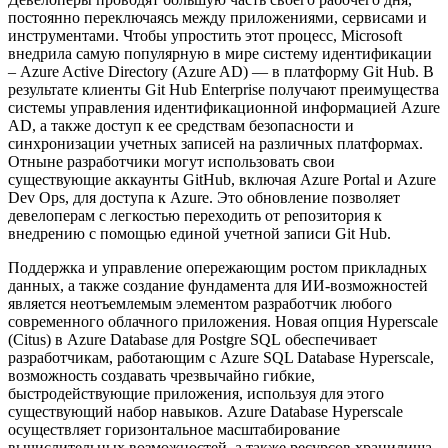
постоянно переключаясь между приложениями, сервисами и
инструментами. Чтобы упростить этот процесс, Microsoft
внедрила самую популярную в мире систему идентификации
– Azure Active Directory (Azure AD) — в платформу Git Hub. В
результате клиенты Git Hub Enterprise получают преимущества
системы управления идентификационной информацией Azure
AD, а также доступ к ее средствам безопасности и
синхронизации учетных записей на различных платформах.
Отныне разработчики могут использовать свои
существующие аккаунты GitHub, включая Azure Portal и Azure
Dev Ops, для доступа к Azure. Это обновление позволяет
девелоперам с легкостью переходить от репозитория к
внедрению с помощью единой учетной записи Git Hub.
Поддержка и управление опережающим ростом прикладных
данных, а также создание фундамента для ИИ-возможностей
является неотъемлемым элементом разработчик любого
современного облачного приложения. Новая опция Hyperscale
(Citus) в Azure Database для Postgre SQL обеспечивает
разработчикам, работающим с Azure SQL Database Hyperscale,
возможность создавать чрезвычайно гибкие,
быстродействующие приложения, используя для этого
существующий набор навыков. Azure Database Hyperscale
осуществляет горизонтальное масштабирование
вычислительных возможностей, а также ресурсов хранилища