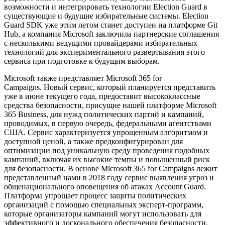
возможности и интегрировать технологии Election Guard в
существующие и будущие избирательные системы. Election
Guard SDK уже этим летом станет доступен на платформе Git
Hub, а компания Microsoft заключила партнерские соглашения
с несколькими ведущими провайдерами избирательных
технологий для экспериментального развертывания этого
сервиса при подготовке к будущим выборам.
Microsoft также представляет Microsoft 365 for
Campaigns. Новый сервис, который планируется представить
уже в июне текущего года, предоставит высококлассные
средства безопасности, присущие нашей платформе Microsoft
365 Business, для нужд политических партий и кампаний,
проводимых, в первую очередь, федеральными агентствами
США. Сервис характеризуется упрощенным алгоритмом и
доступной ценой, а также предконфигурирован для
оптимизации под уникальную среду проведения подобных
кампаний, включая их высокие темпы и повышенный риск
для безопасности. В основе Microsoft 365 for Campaigns лежит
представленный нами в 2018 году сервис выявления угроз и
общенационального оповещения об атаках Account Guard.
Платформа упрощает процесс защиты политических
организаций с помощью специальных эксперт-программ,
которые организаторы кампаний могут использовать для
эффективного и досконального обеспечения безопасности.