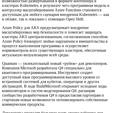
возможностью развертывания в формате контейнера в
кластерах Kubernetes, в результате чего программная модель и
контроллер масштабирования Azure Functions становится
доступным для любого сценария внедрения Kubernetes — как
в облаке, так и локально с помощью Open Shift.
Azure Policy для AKS предусматривает внедрение
масштабируемых мер безопасности и помогает защищать
кластеры AKS централизованным, согласованным способом.
Azure Policy блокирует любые нарушения и вмешательства в
процессе выполнения программы и осуществляет
нормоконтроль всех существующих кластеров, обеспечивая
актуальную визуализацию всей среды.
Quantum — увлекательный новый «рубеж» для девелоперов.
Компания Microsoft разработала Q# специально для
квантового программирования. Инструмент создает
доступный язык программирования высокого уровня со
встроенной системой для кубитов, операторов и других
абстракций. В ходе BuildMicrosoft открывает исходные ходы
компиляторов и систем моделирования Q#, расширяя
сообщество разработчиков Q# и предоставляя партнерам и
стартапам новые возможности оптимизировать собственные
коммерческие продукты.
Девелоперы проводят большую часть своего рабочего дня,