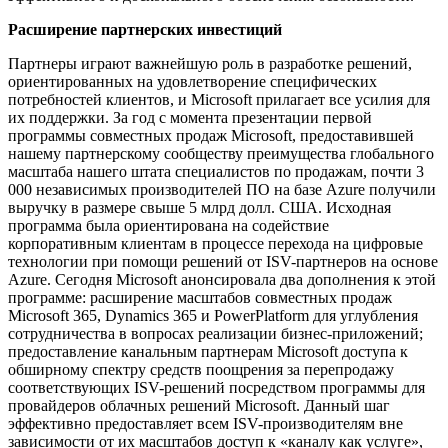
Расширение партнерских инвестиций
Партнеры играют важнейшую роль в разработке решений,
ориентированных на удовлетворение специфических
потребностей клиентов, и Microsoft прилагает все усилия для
их поддержки. За год с момента презентации первой
программы совместных продаж Microsoft, предоставившей
нашему партнерскому сообществу преимущества глобального
масштаба нашего штата специалистов по продажам, почти 3
000 независимых производителей ПО на базе Azure получили
выручку в размере свыше 5 млрд долл. США. Исходная
программа была ориентирована на содействие
корпоративным клиентам в процессе перехода на цифровые
технологии при помощи решений от ISV-партнеров на основе
Azure. Сегодня Microsoft анонсировала два дополнения к этой
программе: расширение масштабов совместных продаж
Microsoft 365, Dynamics 365 и PowerPlatform для углубления
сотрудничества в вопросах реализации бизнес-приложений;
предоставление канальным партнерам Microsoft доступа к
обширному спектру средств поощрения за перепродажу
соответствующих ISV-решений посредством программы для
провайдеров облачных решений Microsoft. Данный шаг
эффективно предоставляет всем ISV-производителям вне
зависимости от их масштабов доступ к «каналу как услуге»,