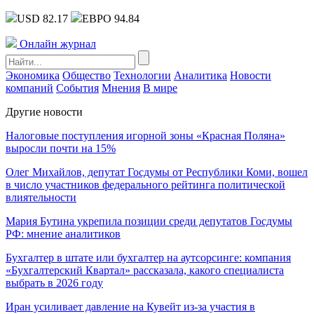
USD 82.17
ЕВРО 94.84
Онлайн журнал
Экономика
Общество
Технологии
Аналитика
Новости
компаний
События
Мнения
В мире
Другие новости
Налоговые поступления игорной зоны «Красная Поляна»
выросли почти на 15%
Олег Михайлов, депутат Госдумы от Республики Коми, вошел
в число участников федерального рейтинга политической
влиятельности
Мария Бутина укрепила позиции среди депутатов Госдумы
РФ: мнение аналитиков
Бухгалтер в штате или бухгалтер на аутсорсинге: компания
«Бухгалтерский Квартал» рассказала, какого специалиста
выбрать в 2026 году
Иран усиливает давление на Кувейт из-за участия в