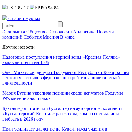
USD 82.17
ЕВРО 94.84
Онлайн журнал
Экономика
Общество
Технологии
Аналитика
Новости
компаний
События
Мнения
В мире
Другие новости
Налоговые поступления игорной зоны «Красная Поляна»
выросли почти на 15%
Олег Михайлов, депутат Госдумы от Республики Коми, вошел
в число участников федерального рейтинга политической
влиятельности
Мария Бутина укрепила позиции среди депутатов Госдумы
РФ: мнение аналитиков
Бухгалтер в штате или бухгалтер на аутсорсинге: компания
«Бухгалтерский Квартал» рассказала, какого специалиста
выбрать в 2026 году
Иран усиливает давление на Кувейт из-за участия в