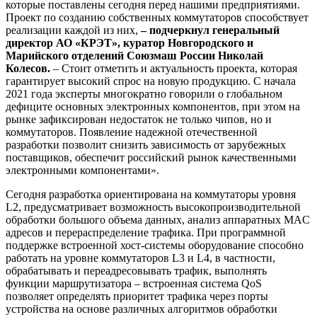
которые поставлены сегодня перед нашими предприятиями.
Проект по созданию собственных коммутаторов способствует
реализации каждой из них,
– подчеркнул генеральный
директор АО «КРЭТ», куратор Новгородского и
Марийского отделений Союзмаш России Николай
Колесов.
– Стоит отметить и актуальность проекта, которая
гарантирует высокий спрос на новую продукцию. С начала
2021 года эксперты многократно говорили о глобальном
дефиците основных электронных компонентов, при этом на
рынке зафиксирован недостаток не только чипов, но и
коммутаторов. Появление надежной отечественной
разработки позволит снизить зависимость от зарубежных
поставщиков, обеспечит российский рынок качественными
электронными компонентами».
Сегодня разработка ориентирована на коммутаторы уровня
L2, предусматривает возможность высокопроизводительной
обработки большого объема данных, анализ аппаратных MAC
адресов и перераспределение трафика. При программной
поддержке встроенной хост-системы оборудование способно
работать на уровне коммутаторов L3 и L4, в частности,
обрабатывать и переадресовывать трафик, выполнять
функции маршрутизатора – встроенная система QoS
позволяет определять приоритет трафика через порты
устройства на основе различных алгоритмов обработки