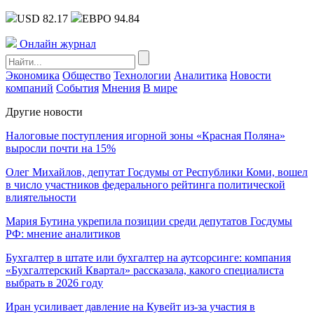
USD 82.17
ЕВРО 94.84
Онлайн журнал
Экономика
Общество
Технологии
Аналитика
Новости
компаний
События
Мнения
В мире
Другие новости
Налоговые поступления игорной зоны «Красная Поляна»
выросли почти на 15%
Олег Михайлов, депутат Госдумы от Республики Коми, вошел
в число участников федерального рейтинга политической
влиятельности
Мария Бутина укрепила позиции среди депутатов Госдумы
РФ: мнение аналитиков
Бухгалтер в штате или бухгалтер на аутсорсинге: компания
«Бухгалтерский Квартал» рассказала, какого специалиста
выбрать в 2026 году
Иран усиливает давление на Кувейт из-за участия в