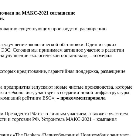
ключили на МАКС-2021 соглашение
й.
бированию существующих производств, расширению
а улучшение экологической обстановки. Один из ярких
 ЭЗС. Сегодня мы принимаем активное участие в развитии
 на улучшение экологической обстановки»,
– отметил
которых кредитование, гарантийная поддержка, размещение
 предприятия запускают новые чистые производства, которые
екта «Экология», участвует в создании новой инфраструктуры
х компаний рейтинга ESG»,
– прокомментировала
 Президента РФ с его личным участием, а также с участием
сти и торговли РФ. Устроитель МАКС-2021 – компания
дания «The Banker» (Великобритания) Новикомбанк занимает