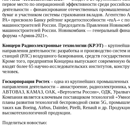
первое место по операционной эффективности среди российски
деятельности – финансирование отечественных промышленных
бумаг и участником системы страхования вкладов. Агентство
РА» присвоило Банку рейтинг кредитоспособности «ruА-» с по
машиностроителей России. Председатель Правления Новикомб
машиностроителей России. Новикомбанк — генеральный фина
форума «Армия-2021».
Концерн Радиоэлектронные технологии (КРЭТ)
– крупнейши
направления деятельности: разработка и производство систем
станций (РЛС) воздушного базирования, средств государствен
Кроме того, предприятия Концерна выпускают современную бы
входят более 65 научно-исследовательских институтов, констр
человек.
Госкорпорация Ростех
– одна из крупнейших промышленных к
направления деятельности – авиастроение, радиоэлектроника,
АВТОВАЗ, КАМАЗ, ОАК, «Вертолеты России», ОДК, Уралвагонза
Компания является ключевым поставщиком технологий «Умного
планы развития технологий беспроводной связи 5G, промышле
таких как Boeing, Airbus, Daimler, Pirelli, Renault и др. Прод
высокотехнологичной продукции.
Поделиться новостью: