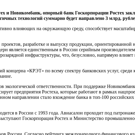
тех и Новикомбанк, опорный банк Госкорпорации Ростех за
гичных технологий суммарно будет направлено 3 млрд. рубле
зитивно влияющих на окружающую среду, способствует масшта
проектов, разработке и выпуску продукции, ориентированной н
церн является единственным в России серийным производителем
трозарядной инфраструктуры, что, безусловно, напрямую влияет
й концерна «КРЭТ» по всему спектру банковских услуг, среди 
вание.
в экологической ответственности. При поддержке Новикомбанка
сирует предприятия Ростеха, которые работают в рамках нацпро
анном направлении стало вхождение банка в топ-100 российски
тся в России с 1993 года. Авиасалон проходит под патронажем
 выступают Госкорпорация Ростех и Министерство промышленно
ов России. Согласно рейтингу международного финансового из