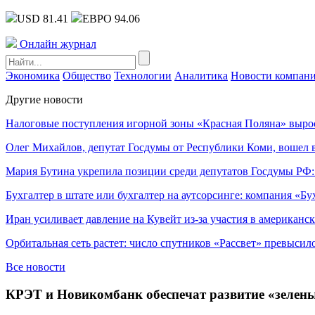
USD 81.41
ЕВРО 94.06
Онлайн журнал
Экономика
Общество
Технологии
Аналитика
Новости компан
Другие новости
Налоговые поступления игорной зоны «Красная Поляна» выро
Олег Михайлов, депутат Госдумы от Республики Коми, вошел в
Мария Бутина укрепила позиции среди депутатов Госдумы РФ:
Бухгалтер в штате или бухгалтер на аутсорсинге: компания «Бу
Иран усиливает давление на Кувейт из-за участия в американс
Орбитальная сеть растет: число спутников «Рассвет» превысил
Все новости
КРЭТ и Новикомбанк обеспечат развитие «зелен