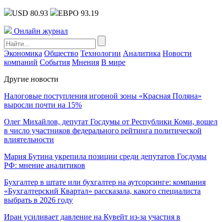
USD 80.93
ЕВРО 93.19
Онлайн журнал
Экономика
Общество
Технологии
Аналитика
Новости
компаний
События
Мнения
В мире
Другие новости
Налоговые поступления игорной зоны «Красная Поляна»
выросли почти на 15%
Олег Михайлов, депутат Госдумы от Республики Коми, вошел
в число участников федерального рейтинга политической
влиятельности
Мария Бутина укрепила позиции среди депутатов Госдумы
РФ: мнение аналитиков
Бухгалтер в штате или бухгалтер на аутсорсинге: компания
«Бухгалтерский Квартал» рассказала, какого специалиста
выбрать в 2026 году
Иран усиливает давление на Кувейт из-за участия в