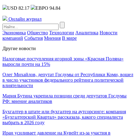
USD 82.17
ЕВРО 94.84
Онлайн журнал
Экономика
Общество
Технологии
Аналитика
Новости
компаний
События
Мнения
В мире
Другие новости
Налоговые поступления игорной зоны «Красная Поляна»
выросли почти на 15%
Олег Михайлов, депутат Госдумы от Республики Коми, вошел
в число участников федерального рейтинга политической
влиятельности
Мария Бутина укрепила позиции среди депутатов Госдумы
РФ: мнение аналитиков
Бухгалтер в штате или бухгалтер на аутсорсинге: компания
«Бухгалтерский Квартал» рассказала, какого специалиста
выбрать в 2026 году
Иран усиливает давление на Кувейт из-за участия в