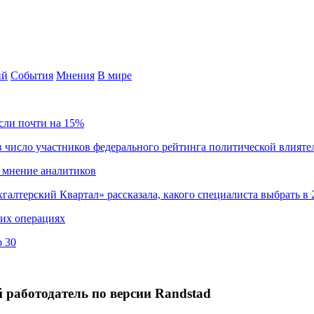
ий
События
Мнения
В мире
сли почти на 15%
 число участников федерального рейтинга политической влияте
 мнение аналитиков
хгалтерский Квартал» рассказала, какого специалиста выбрать в 
ких операциях
о 30
работодатель по версии Randstad