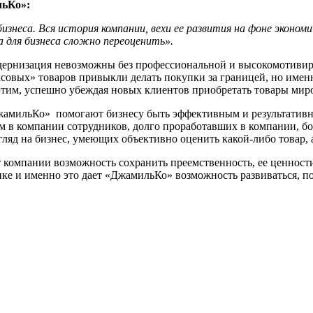
льКо»:
знеса. Вся история компании, вехи ее развития на фоне эконом
 для бизнеса сложно переоценить».
рнизация невозможны без профессиональной и высокомотивиро
юксовых» товаров привыкли делать покупки за границей, но име
тим, успешно убеждая новых клиентов приобретать товары мир
амильКо» помогают бизнесу быть эффективным и результативным
м в компании сотрудников, долго проработавших в компании, б
яд на бизнес, умеющих объективно оценить какой-либо товар, 
 компании возможность сохранить преемственность, ее ценности
нке и именно это дает «ДжамильКо» возможность развиваться, по