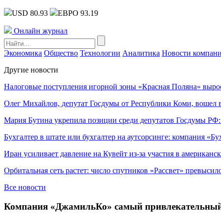
USD 80.93
ЕВРО 93.19
Онлайн журнал
Экономика
Общество
Технологии
Аналитика
Новости компан
Другие новости
Налоговые поступления игорной зоны «Красная Поляна» выро
Олег Михайлов, депутат Госдумы от Республики Коми, вошел в
Мария Бутина укрепила позиции среди депутатов Госдумы РФ:
Бухгалтер в штате или бухгалтер на аутсорсинге: компания «Бу
Иран усиливает давление на Кувейт из-за участия в американс
Орбитальная сеть растет: число спутников «Рассвет» превысил
Все новости
Компания «ДжамильКо» самый привлекательный 