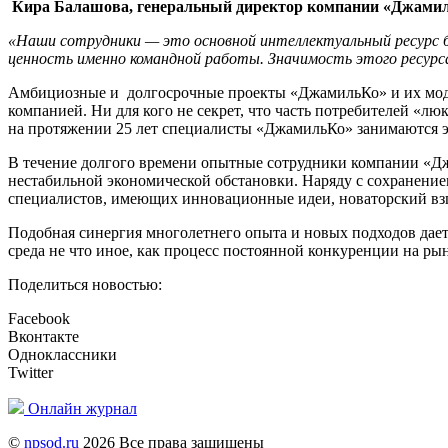
Кира Балашова, генеральный директор компании «Джами
«Наши сотрудники — это основной интеллектуальный ресурс би
ценность именно командной работы. Значимость этого ресурса
Амбициозные и долгосрочные проекты «ДжамильКо» и их моде
компанией. Ни для кого не секрет, что часть потребителей «л
на протяжении 25 лет специалисты «ДжамильКо» занимаются э
В течение долгого времени опытные сотрудники компании «Дж
нестабильной экономической обстановки. Наряду с сохранение
специалистов, имеющих инновационные идеи, новаторский взгл
Подобная синергия многолетнего опыта и новых подходов дает
среда не что иное, как процесс постоянной конкуренции на ры
Поделиться новостью:
Facebook
Вконтакте
Одноклассники
Twitter
Онлайн журнал
©
npsod.ru
2026 Все права защищены