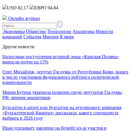
USD 82.17
ЕВРО 94.84
Онлайн журнал
Экономика
Общество
Технологии
Аналитика
Новости
компаний
События
Мнения
В мире
Другие новости
Налоговые поступления игорной зоны «Красная Поляна»
выросли почти на 15%
Олег Михайлов, депутат Госдумы от Республики Коми, вошел
в число участников федерального рейтинга политической
влиятельности
Мария Бутина укрепила позиции среди депутатов Госдумы
РФ: мнение аналитиков
Бухгалтер в штате или бухгалтер на аутсорсинге: компания
«Бухгалтерский Квартал» рассказала, какого специалиста
выбрать в 2026 году
Иран усиливает давление на Кувейт из-за участия в