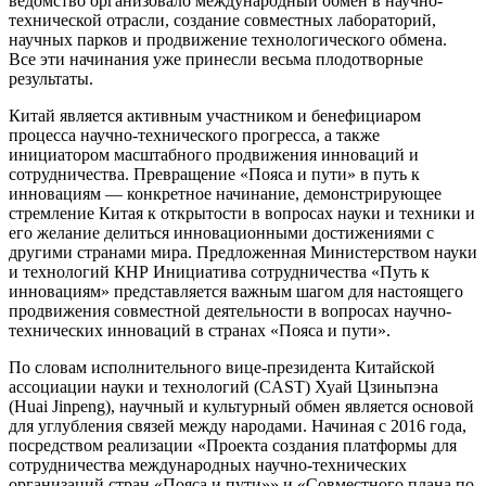
ведомство организовало международный обмен в научно-
технической отрасли, создание совместных лабораторий,
научных парков и продвижение технологического обмена.
Все эти начинания уже принесли весьма плодотворные
результаты.
Китай является активным участником и бенефициаром
процесса научно-технического прогресса, а также
инициатором масштабного продвижения инноваций и
сотрудничества. Превращение «Пояса и пути» в путь к
инновациям — конкретное начинание, демонстрирующее
стремление Китая к открытости в вопросах науки и техники и
его желание делиться инновационными достижениями с
другими странами мира. Предложенная Министерством науки
и технологий КНР Инициатива сотрудничества «Путь к
инновациям» представляется важным шагом для настоящего
продвижения совместной деятельности в вопросах научно-
технических инноваций в странах «Пояса и пути».
По словам исполнительного вице-президента Китайской
ассоциации науки и технологий (CAST) Хуай Цзиньпэна
(Huai Jinpeng), научный и культурный обмен является основой
для углубления связей между народами. Начиная с 2016 года,
посредством реализации «Проекта создания платформы для
сотрудничества международных научно-технических
организаций стран «Пояса и пути»» и «Совместного плана по