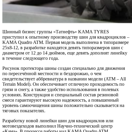
Шинный бизнес группы «Татнефть» KAMA TYRES
приступил к опытному производству шин для квадроциклов –
KAMA Quadro ATM. Первая модель выполнена в типоразмере
25х8-12, в разработке находятся девять типоразмеров шин с
диаметром от 12 до 14 дюймов, еще девять дополнят линейку
в течение следующего года.
Рисунок протектора шины создан специально для движения
по пересечённой местности и бездорожью, о чем
свидетельствует аббревиатура в названии модели (ATM – All
Terrain Model). Он обеспечивает отличную проходимость по
грязи и снегу, а также удобство использования в полевых
условиях. Конструкция и специальный состав резиновой
смеси гарантируют высокую надежность, а повышенный
уровень самоочищения шины положительно сказывается на
тяговых показателях.
Разработку новой линейки шин для квадроциклов или
мотовездеходов выполнил Научно-технический центр
«Кама». В процессе работы над KAMA Quadro ATM