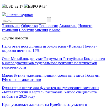
USD 82.17
ЕВРО 94.84
Онлайн журнал
Экономика
Общество
Технологии
Аналитика
Новости
компаний
События
Мнения
В мире
Другие новости
Налоговые поступления игорной зоны «Красная Поляна»
выросли почти на 15%
Олег Михайлов, депутат Госдумы от Республики Коми, вошел
в число участников федерального рейтинга политической
влиятельности
Мария Бутина укрепила позиции среди депутатов Госдумы
РФ: мнение аналитиков
Бухгалтер в штате или бухгалтер на аутсорсинге: компания
«Бухгалтерский Квартал» рассказала, какого специалиста
выбрать в 2026 году
Иран усиливает давление на Кувейт из-за участия в