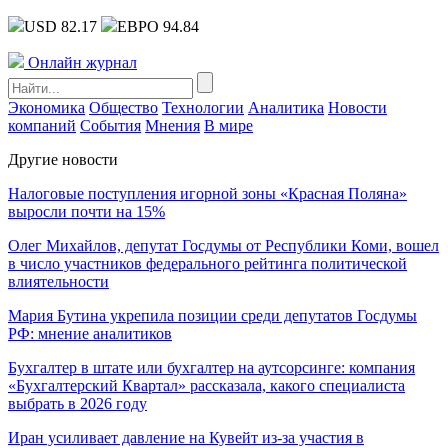
USD 82.17
ЕВРО 94.84
Онлайн журнал
Экономика
Общество
Технологии
Аналитика
Новости
компаний
События
Мнения
В мире
Другие новости
Налоговые поступления игорной зоны «Красная Поляна»
выросли почти на 15%
Олег Михайлов, депутат Госдумы от Республики Коми, вошел
в число участников федерального рейтинга политической
влиятельности
Мария Бутина укрепила позиции среди депутатов Госдумы
РФ: мнение аналитиков
Бухгалтер в штате или бухгалтер на аутсорсинге: компания
«Бухгалтерский Квартал» рассказала, какого специалиста
выбрать в 2026 году
Иран усиливает давление на Кувейт из-за участия в