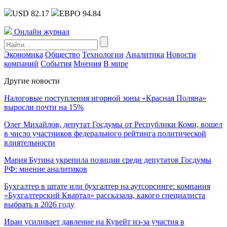
USD 82.17
ЕВРО 94.84
Онлайн журнал
Экономика
Общество
Технологии
Аналитика
Новости
компаний
События
Мнения
В мире
Другие новости
Налоговые поступления игорной зоны «Красная Поляна»
выросли почти на 15%
Олег Михайлов, депутат Госдумы от Республики Коми, вошел
в число участников федерального рейтинга политической
влиятельности
Мария Бутина укрепила позиции среди депутатов Госдумы
РФ: мнение аналитиков
Бухгалтер в штате или бухгалтер на аутсорсинге: компания
«Бухгалтерский Квартал» рассказала, какого специалиста
выбрать в 2026 году
Иран усиливает давление на Кувейт из-за участия в