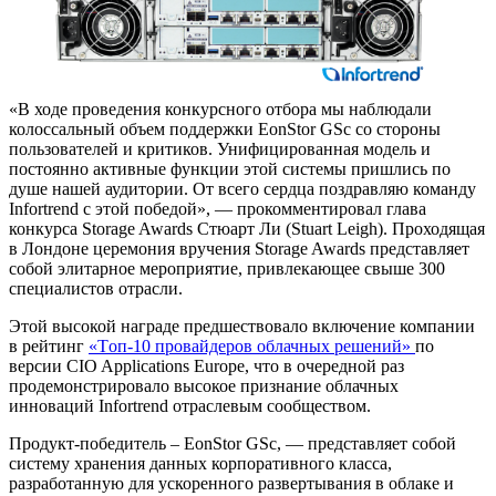
«В ходе проведения конкурсного отбора мы наблюдали
колоссальный объем поддержки EonStor GSc со стороны
пользователей и критиков. Унифицированная модель и
постоянно активные функции этой системы пришлись по
душе нашей аудитории. От всего сердца поздравляю команду
Infortrend с этой победой», — прокомментировал глава
конкурса Storage Awards Стюарт Ли (Stuart Leigh). Проходящая
в Лондоне церемония вручения Storage Awards представляет
собой элитарное мероприятие, привлекающее свыше 300
специалистов отрасли.
Этой высокой награде предшествовало включение компании
в рейтинг
«Tоп-10 провайдеров облачных решений»
по
версии CIO Applications Europe, что в очередной раз
продемонстрировало высокое признание облачных
инноваций Infortrend отраслевым сообществом.
Продукт-победитель – EonStor GSc, — представляет собой
систему хранения данных корпоративного класса,
разработанную для ускоренного развертывания в облаке и