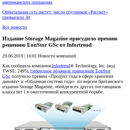
американских операциях
Орбитальная сеть растет: число спутников «Рассвет»
превысило 30
Все новости
Издание Storage Magazine присудило премию
решению EonStor GSc от Infortrend
29.06.2019 | 16:01
Новости компаний
Как сообщила компания
Infortrend
® Technology, Inc. (код
TWSE: 2495),
гибридное облачное хранилище EonStor
GSc
получило премии «Продукт года в сфере хранения
данных» и «Облачная система года» по версии британского
издания Storage Magazine, обойдя всех других поставщиков
класса tier 1 в ожесточенной конкурентной борьбе.